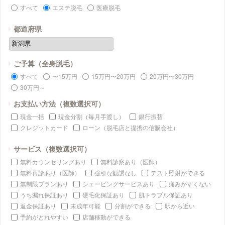
すべて
エステ脱毛
医療脱毛
都道府県
ご予算（全身脱毛）
すべて
〜15万円
15万円〜20万円
20万円〜30万円
30万円～
お支払い方法（複数選択可）
現金一括
現金分割（毎月手渡し）
銀行振替
クレジットカード
ローン（脱毛店と提携の信販会社）
サービス（複数選択可）
無料カウンセリングあり
無料診察あり（医師）
無料再診あり（医師）
強引な勧誘なし
テスト照射ができる
無制限プランあり
シェービングサービスあり
痛みがすくない
うち漏れ保証あり
硬毛化保証あり
肌トラブル保証あり
返金保証あり
未成年可能
分割ができる
駅から近い
予約がとれやすい
店舗移動ができる