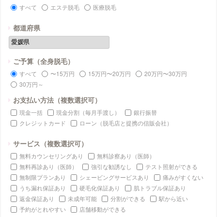
すべて
エステ脱毛
医療脱毛
都道府県
ご予算（全身脱毛）
すべて
〜15万円
15万円〜20万円
20万円〜30万円
30万円～
お支払い方法（複数選択可）
現金一括
現金分割（毎月手渡し）
銀行振替
クレジットカード
ローン（脱毛店と提携の信販会社）
サービス（複数選択可）
無料カウンセリングあり
無料診察あり（医師）
無料再診あり（医師）
強引な勧誘なし
テスト照射ができる
無制限プランあり
シェービングサービスあり
痛みがすくない
うち漏れ保証あり
硬毛化保証あり
肌トラブル保証あり
返金保証あり
未成年可能
分割ができる
駅から近い
予約がとれやすい
店舗移動ができる