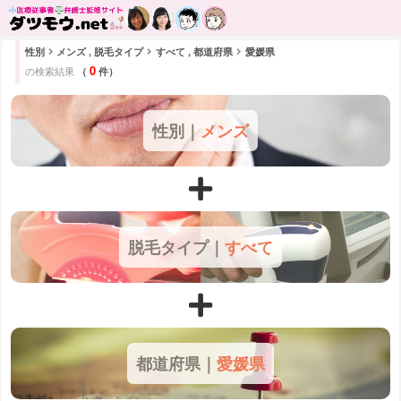
性別
メンズ , 脱毛タイプ
すべて , 都道府県
愛媛県
0
の検索結果
（
件）
性別｜
メンズ
脱毛タイプ｜
すべて
都道府県｜
愛媛県