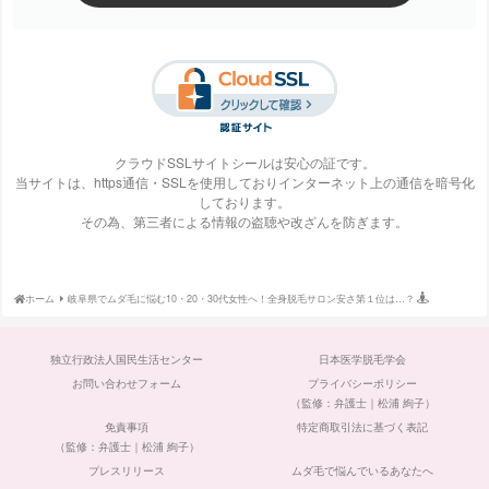
梅田ビューティーク
エステ・タイム
エステティックTBC
SBS TOKYO
リニック
クラウドSSLサイトシールは安心の証です。
当サイトは、https通信・SSLを使用しておりインターネット上の通信を暗号化
しております。
S-Labo（エスラ
エピレ
エミナルクリニック
エルクリニック
その為、第三者による情報の盗聴や改ざんを防ぎます。
ボ）
ホーム
岐阜県でムダ毛に悩む10・20・30代女性へ！全身脱毛サロン安さ第１位は…？
エルセーヌ
大阪美容クリニック
大宮中央クリニック
表参道スキンクリニ
独立行政法人国民生活センター
日本医学脱毛学会
ック
お問い合わせフォーム
プライバシーポリシー
（監修：弁護士｜松浦 絢子）
免責事項
特定商取引法に基づく表記
（監修：弁護士｜松浦 絢子）
プレスリリース
ムダ毛で悩んでいるあなたへ
ガーデンクリニック
カルミア美肌クリニ
川崎中央クリニック
京都ビューティーク