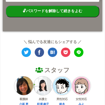
＼ 悩んでる友達にもシェアする ／
スタッフ
看護師
弁護士
男性対応
女性対応
小坂 恵
松浦 絢子
鈴木
みよ