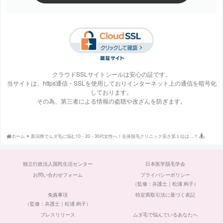
梅田ビューティーク
エステ・タイム
エステティックTBC
SBS TOKYO
リニック
クラウドSSLサイトシールは安心の証です。
当サイトは、https通信・SSLを使用しておりインターネット上の通信を暗号化
しております。
S-Labo（エスラ
エピレ
エミナルクリニック
エルクリニック
その為、第三者による情報の盗聴や改ざんを防ぎます。
ボ）
ホーム
新潟県でムダ毛に悩む10・20・30代女性へ！全身脱毛クリニック安さ第１位は…？
エルセーヌ
大阪美容クリニック
大宮中央クリニック
表参道スキンクリニ
独立行政法人国民生活センター
日本医学脱毛学会
ック
お問い合わせフォーム
プライバシーポリシー
（監修：弁護士｜松浦 絢子）
免責事項
特定商取引法に基づく表記
（監修：弁護士｜松浦 絢子）
プレスリリース
ムダ毛で悩んでいるあなたへ
ガーデンクリニック
カルミア美肌クリニ
川崎中央クリニック
京都ビューティーク