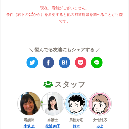
現在、店舗がございません。
条件（右下の
から）を変更すると他の都道府県を調べることが可能
です。
＼ 悩んでる友達にもシェアする ／
スタッフ
看護師
弁護士
男性対応
女性対応
小坂 恵
松浦 絢子
鈴木
みよ