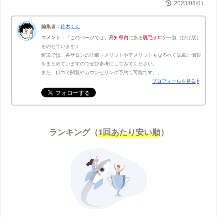
2023/08/01
編集者：
鈴木くん
コメント：
このページでは、
高知県内
にある
脱毛サロン
一覧（ひげ版）
をのせています！
解説では、各サロンの詳細（メリットやデメリットもなるべく記載）情報
をまとめていますのでぜひ参考にしてみてください。
また、口コミ閲覧やカウンセリング予約も可能です。
プロフィールを見る
ランキング（
1回あたり安い順
）