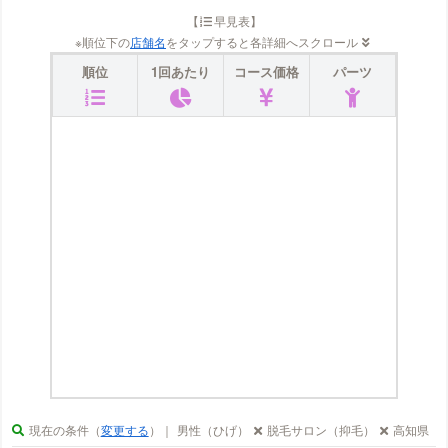
【
早見表】
※順位下の
店舗名
をタップすると各詳細へスクロール
順位
1回あたり
コース価格
パーツ
現在の条件（
変更する
）｜
男性（ひげ）
脱毛サロン（抑毛）
高知県