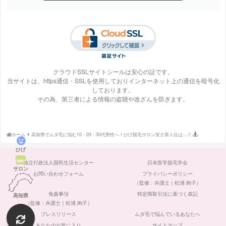
梅田ビューティーク
エステ・タイム
エステティックTBC
SBS TOKYO
リニック
クラウドSSLサイトシールは安心の証です。
当サイトは、https通信・SSLを使用しておりインターネット上の通信を暗号化
しております。
S-Labo（エスラ
エピレ
エミナルクリニック
エルクリニック
その為、第三者による情報の盗聴や改ざんを防ぎます。
ボ）
ホーム
高知県でムダ毛に悩む10・20・30代男性へ！ひげ脱毛サロン安さ第１位は…？
ひげ
エルセーヌ
大阪美容クリニック
大宮中央クリニック
表参道スキンクリニ
独立行政法人国民生活センター
日本医学脱毛学会
ック
サロン
お問い合わせフォーム
プライバシーポリシー
（監修：弁護士｜松浦 絢子）
免責事項
特定商取引法に基づく表記
高知県
（監修：弁護士｜松浦 絢子）
プレスリリース
ムダ毛で悩んでいるあなたへ
ガーデンクリニック
カルミア美肌クリニ
川崎中央クリニック
京都ビューティーク
ック
リニック
あなたのお気に入り
サイトマップ