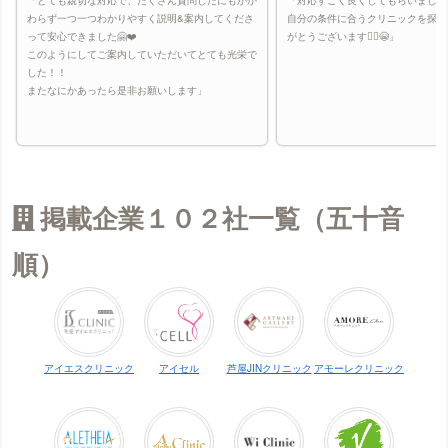
KMクリニックの口コミ
わらず一つ一つわかりやすく説明&案内してくださ
自分の条件に合うクリニックを探し
恋肌（姉妹店：キレミカ）の口コミ
って安心できました🤗❤️
がとうございます🙇‍♀️😭」
このようにしてご案内していただいてとても光栄で
ゴリラクリニック（メンズ）の口コミ
した！！
またなにかあったら是非お願いします」
アモーレクリニック（旧：栄セントラルメンズ
クリニック）（メンズ）の口コミ
ササラの口コミ
ジェイエステティックの口コミ
ジェニークリニックの口コミ
掲載企業１０２社一覧（五十音
シェリーの口コミ
順）
静岡中央クリニック（メンズ）の口コミ
静岡中央クリニックの口コミ
シースリーの口コミ
渋谷美容外科クリニック（メンズ）の口コミ
アイエスクリニック
アイセル
芦屋JINクリニック
アモーレクリニック
渋谷美容外科クリニックの口コミ
ジュエルクリニックの口コミ
湘南美容クリニック（メンズ）の口コミ