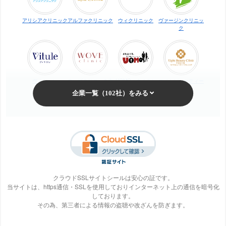
湘南美容クリニックの口コミ
アリシアクリニック
アルファクリニック
ウィクリニック
ヴァージンクリニッ
ク
ジョウクリニックの口コミ
新宿美容外科クリニックの口コミ
ストラッシュの口コミ
聖心美容クリニックの口コミ
ヴィトゥレ
ウォブクリニック中
UOMO（ウオモ）
エイトビューティー
目黒
クリニック
脱毛の窓口 東京クリニック（DMTC）の口コミ
ダンディハウス（メンズ）の口コミ
椿クリニックの口コミ
ディオーネの口コミ
梅田ビューティーク
エステ・タイム
エステティックTBC
SBS TOKYO
リニック
TCB東京中央美容外科の口コミ
トイトイトイクリニックの口コミ
クラウドSSLサイトシールは安心の証です。
東京イセアクリニックの口コミ
当サイトは、https通信・SSLを使用しておりインターネット上の通信を暗号化
しております。
東京形成美容外科（船橋）の口コミ
S-Labo（エスラ
エピレ
エミナルクリニック
エルクリニック
その為、第三者による情報の盗聴や改ざんを防ぎます。
ボ）
東京美容外科 大阪梅田院の口コミ