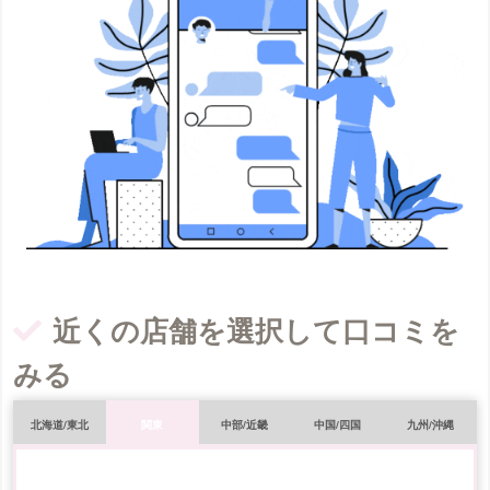
近くの店舗を選択して口コミを
みる
北海道/東北
関東
中部/近畿
中国/四国
九州/沖縄
メンズキレイモ（メンズ）の口コミ