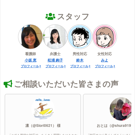
エルセーヌの口コミ
大阪美容クリニックの口コミ
スタッフ
大宮中央クリニックの口コミ
表参道スキンクリニック（メンズ）の口コミ
ガーデンクリニック（キッズ）の口コミ
カルミア美肌クリニックの口コミ
看護師
弁護士
男性対応
女性対応
川崎中央クリニックの口コミ
小坂 恵
松浦 絢子
鈴木
みよ
京都ビューティークリニックの口コミ
プロフィール
プロフィール
プロフィール
プロフィール
キレイモの口コミ
ご相談いただいた皆さまの声
銀座カラーの口コミ
クリニーク大阪心斎橋の口コミ
クレアクリニックの口コミ
グロウクリニック（メンズ）の口コミ
グロウクリニックの口コミ
凛（@Siori0621） 様
おとは（@shura9191
KMクリニック（メンズ）の口コミ
「とても親切な対応で、たくさん質問したにもかか
「対応すごく良くしてもらいました