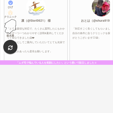
1,030
月々
円〜
ひげ
（1日あたり34円）
クリニック
凛（@Siori0621） 様
おとは（@shura9191
鼻下
＋
あご
＋
あご下
「とても親切な対応で、たくさん質問したにもかか
「対応すごく良くしてもらいました
7,600
わらず一つ一つわかりやすく説明&案内してくださ
自分の条件に合うクリニックを探し
1回あたり：税込
円
栃木県
って安心できました🤗❤️
がとうございます🙇‍♀️😭」
6回コース：34,545円（税込38,000円）
現在価格
このようにしてご案内していただいてとても光栄で
6回コース：34,545円（税込38,000円）
通常価格
した！！
またなにかあったら是非お願いします」
現金（一括払い）
クレジットカード
医療ローン
「ムダ毛で悩んでいる人を笑顔にしたい」という想いで設立しました☺️
店舗掲載：
2,061件
｜
2026年08月06日 14:59:36
時点
（全てみる）
VISA
Master
JCB
AMEX
今すぐ口コミをみる
掲載企業１０２社一覧（五十音
順）
今すぐ公式ページで最新料金をみる
【1分】無料WEBカウンセリングの予約をする