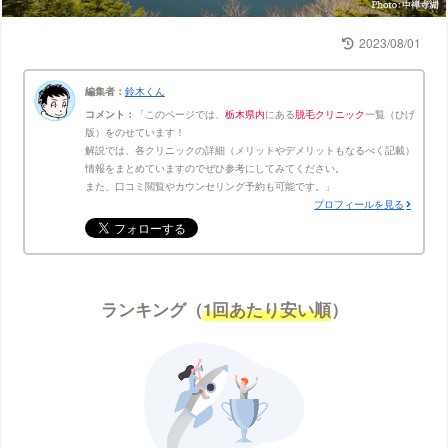
2023/08/01
編集者：
鈴木くん
コメント：
このページでは、
栃木県内
にある
脱毛クリニック
一覧（ひげ
版）をのせています！
解説では、各クリニックの詳細（メリットやデメリットもなるべく記載）
情報をまとめていますのでぜひ参考にしてみてください。
また、口コミ閲覧やカウンセリング予約も可能です。
プロフィールを見る
ランキング（
1回あたり安い順
）