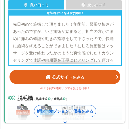
😊 良い口コミ
😔 悪い口コミ
先日初めて施術して頂きました！施術前、緊張や怖さが
あったのですが、いざ施術が始まると、担当の方がこま
めに痛みの確認や動きの指導をして下さったので、快適
に施術を終えることができました！むしろ施術後はマッ
サージを受け終わったかのような爽快感でした！カウン
セリングで体調や内服薬を丁寧にヒアリングして頂ける
ので、体調面も安心して通えそうです！
公式サイトをみる
他の口コミをチェックする
WEB予約24時間いつでも受け付け中！
脱毛機
（熱破壊式
／蓄熱式
）
熱破壊式
蓄熱式
クリスタルプロ
クリスタルプロ
脱毛機一覧
(熱破壊ver.)
(蓄熱ver.)
をみる▶︎