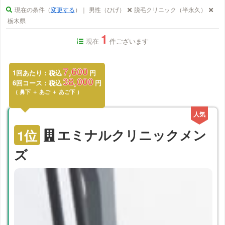
現在の条件（
変更する
）｜
男性（ひげ）
脱毛クリニック（半永久）
栃木県
1
現在
件ございます
7,600
1回あたり：税込
円
38,000
6回コース：税込
円
鼻下
＋
あご
＋
あご下
1
位
エミナルクリニックメン
ズ