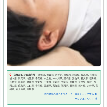
店舗がある都道府県：
北海道, 青森県, 岩手県, 宮城県, 秋田県, 福島県, 茨城県,
栃木県, 群馬県, 埼玉県, 千葉県, 東京都, 神奈川県, 新潟県, 富山県, 石川県, 福井県,
長野県, 岐阜県, 静岡県, 愛知県, 三重県, 京都府, 大阪府, 兵庫県, 奈良県, 和歌山県,
岡山県, 広島県, 山口県, 香川県, 愛媛県, 高知県, 福岡県, 長崎県, 熊本県, 大分県, 宮
崎県, 鹿児島県, 沖縄県
他の地域の脱毛クリニック一覧をチェックする
（サロンはこちら）