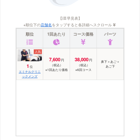
【
早見表】
※順位下の
店舗名
をタップすると各詳細へスクロール
順位
1回あたり
コース価格
パーツ
7,600
38,000
円
円
鼻下
＋
あご
＋
1
（税込）
（税込）
あご下
位
※1回あたり価格
※6回コース
エミナルクリニ
ックメンズ