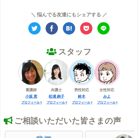
※店舗が複数あるまたは提携院の場合、機種が変動することがございます。
＼ 悩んでる友達にもシェアする ／
対応しているムダ毛
他の口コミをチェックする
太毛
産毛
スタッフ
こだわり条件
男性専用
痛み少
日焼け肌OK
剃毛無料（一部）
テスト照射あり
うち漏れ保証
肌トラブル保証
返金制度
学割
のりかえ割
ペア割
麻酔代：無料
学割：最大13%OFF
看護師
弁護士
男性対応
女性対応
のりかえ割：最大6%OFF
ペア割：最大6%OFF
小坂 恵
松浦 絢子
鈴木
みよ
※条件は、予告なく変更・終了する場合があります。カウンセリング時に今一度ご確
プロフィール
プロフィール
プロフィール
プロフィール
認ください。
条件について公式サイトでチェックする
ご相談いただいた皆さまの声
価格