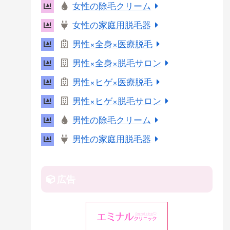
女性の除毛クリーム
r
女性の家庭用脱毛器
e
s
男性×全身×医療脱毛
t
男性×全身×脱毛サロン
男性×ヒゲ×医療脱毛
男性×ヒゲ×脱毛サロン
男性の除毛クリーム
男性の家庭用脱毛器
広告