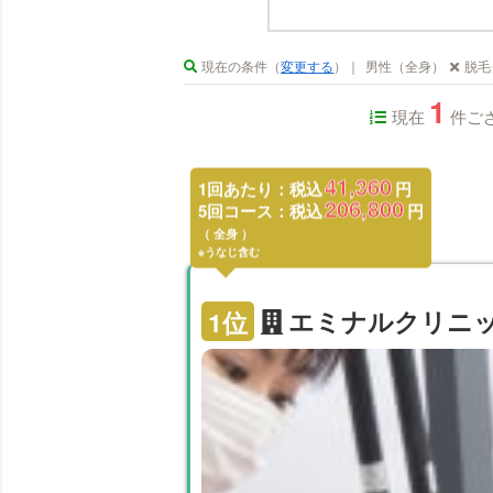
現在の条件（
変更する
）｜
男性（全身）
脱毛
1
現在
件ご
41,360
1回あたり：税込
円
206,800
5回コース：税込
円
全身
※うなじ含む
1
位
エミナルクリニ