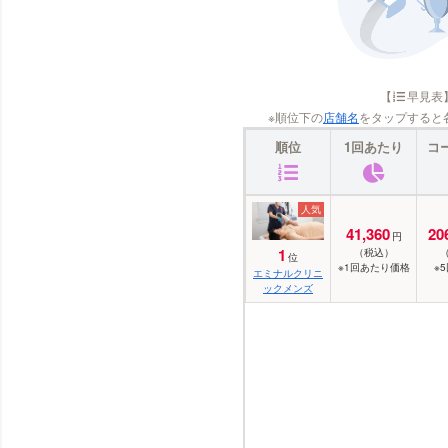
【
早見表
※順位下の
店舗名
をタップすると
順位
1回あたり
コ
41,360
20
円
1
（税込）
位
※1回あたり価格
※
エミナルクリニ
ックメンズ