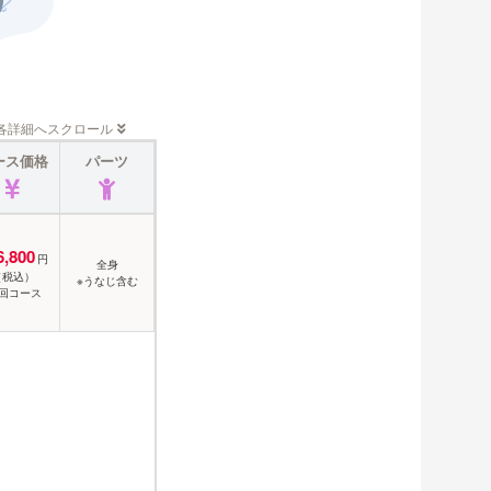
】
各詳細へスクロール
ース価格
パーツ
6,800
円
全身
（税込）
※うなじ含む
5回コース