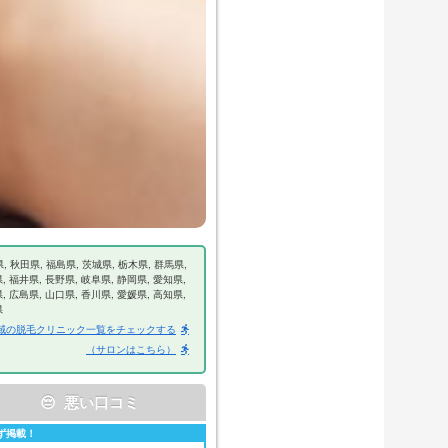
, 秋田県, 福島県, 茨城県, 栃木県, 群馬県,
, 福井県, 長野県, 岐阜県, 静岡県, 愛知県,
, 広島県, 山口県, 香川県, 愛媛県, 高知県,
県
域の脱毛クリニック一覧をチェックする
（サロンはこちら）
😔 悪い口コミ