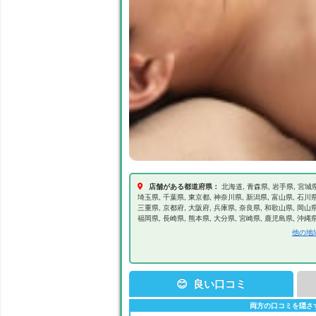
店舗がある都道府県：
北海道, 青森県, 岩手県, 宮城県
埼玉県, 千葉県, 東京都, 神奈川県, 新潟県, 富山県, 石川県
三重県, 京都府, 大阪府, 兵庫県, 奈良県, 和歌山県, 岡山県
福岡県, 長崎県, 熊本県, 大分県, 宮崎県, 鹿児島県, 沖縄
他の地
😊 良い口コミ