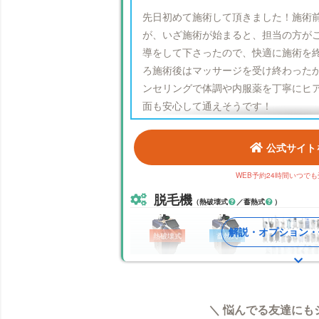
先日初めて施術して頂きました！施術
が、いざ施術が始まると、担当の方が
導をして下さったので、快適に施術を
ろ施術後はマッサージを受け終わった
ンセリングで体調や内服薬を丁寧にヒ
面も安心して通えそうです！
他の口コミをチェ
公式サイト
WEB予約24時間いつで
脱毛機
（熱破壊式
／蓄熱式
）
熱破壊式
蓄熱式
クリスタルプロ
クリスタルプロ
脱毛機一覧
(熱破壊ver.)
(蓄熱ver.)
をみる▶︎
※店舗が複数あるまたは提携院の場合、機種が変動する
＼ 悩んでる友達にも