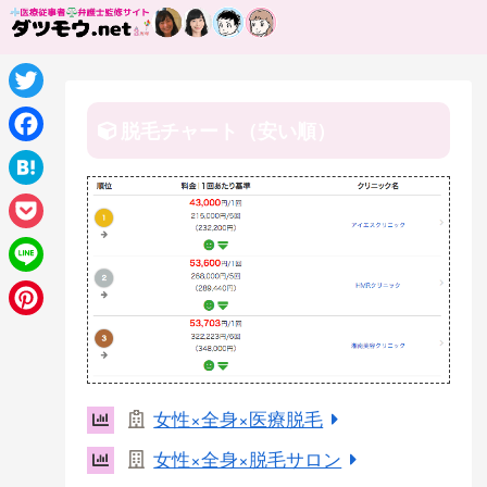
T
脱毛チャート（安い順）
w
F
i
a
H
t
c
a
P
t
e
t
o
e
L
b
e
c
r
i
o
P
n
k
n
o
i
a
e
e
k
n
女性×全身×医療脱毛
t
t
女性×全身×脱毛サロン
e