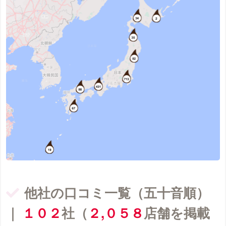
他社の口コミ一覧（五十音順）
｜
１０２
社（
２,０５８
店舗を掲載