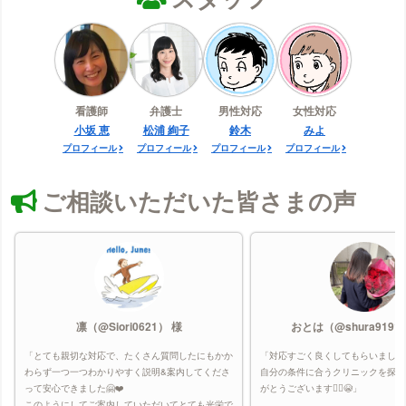
大宮中央クリニックの口コミ
表参道スキンクリニック（メンズ）の口コミ
ガーデンクリニック（キッズ）の口コミ
カルミア美肌クリニックの口コミ
看護師
弁護士
男性対応
女性対応
川崎中央クリニックの口コミ
小坂 恵
松浦 絢子
鈴木
みよ
京都ビューティークリニックの口コミ
プロフィール
プロフィール
プロフィール
プロフィール
キレイモの口コミ
ご相談いただいた皆さまの声
銀座カラーの口コミ
クリニーク大阪心斎橋の口コミ
クレアクリニックの口コミ
グロウクリニック（メンズ）の口コミ
グロウクリニックの口コミ
凛（@Siori0621） 様
おとは（@shura9191
KMクリニック（メンズ）の口コミ
「とても親切な対応で、たくさん質問したにもかか
「対応すごく良くしてもらいました
KMクリニックの口コミ
わらず一つ一つわかりやすく説明&案内してくださ
自分の条件に合うクリニックを探し
恋肌（姉妹店：キレミカ）の口コミ
って安心できました🤗❤️
がとうございます🙇‍♀️😭」
このようにしてご案内していただいてとても光栄で