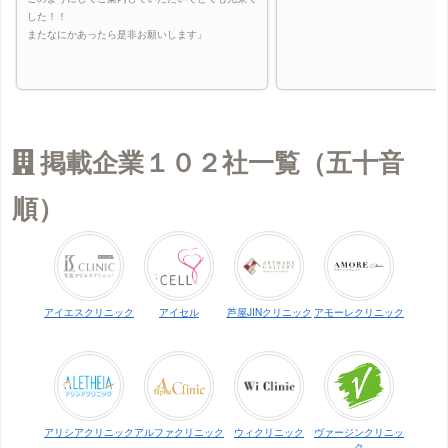
ゴリラクリニック（メンズ）の口コミ
した！！
またなにかあったら是非お願いします」
アモーレクリニック（旧：栄セントラルメンズ
クリニック）（メンズ）の口コミ
ササラの口コミ
ジェイエステティックの口コミ
ジェニークリニックの口コミ
掲載企業１０２社一覧（五十音
シェリーの口コミ
順）
静岡中央クリニック（メンズ）の口コミ
静岡中央クリニックの口コミ
シースリーの口コミ
渋谷美容外科クリニック（メンズ）の口コミ
アイエスクリニック
アイセル
芦屋JINクリニック
アモーレクリニック
渋谷美容外科クリニックの口コミ
ジュエルクリニックの口コミ
湘南美容クリニック（メンズ）の口コミ
湘南美容クリニックの口コミ
アリシアクリニック
アルファクリニック
ウィクリニック
ヴァージンクリニッ
ク