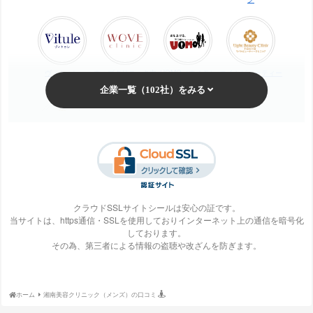
ジョウクリニックの口コミ
新宿美容外科クリニックの口コミ
ストラッシュの口コミ
聖心美容クリニックの口コミ
ヴィトゥレ
ウォブクリニック中
UOMO（ウオモ）
エイトビューティー
目黒
クリニック
脱毛の窓口 東京クリニック（DMTC）の口コミ
ダンディハウス（メンズ）の口コミ
椿クリニックの口コミ
ディオーネの口コミ
梅田ビューティーク
エステ・タイム
エステティックTBC
SBS TOKYO
リニック
TCB東京中央美容外科の口コミ
トイトイトイクリニックの口コミ
クラウドSSLサイトシールは安心の証です。
東京イセアクリニックの口コミ
当サイトは、https通信・SSLを使用しておりインターネット上の通信を暗号化
しております。
東京形成美容外科（船橋）の口コミ
S-Labo（エスラ
エピレ
エミナルクリニック
エルクリニック
その為、第三者による情報の盗聴や改ざんを防ぎます。
ボ）
東京美容外科 大阪梅田院の口コミ
ドクターコバ（メンズ）の口コミ
ドクター松井クリニック（新宿）の口コミ
ホーム
湘南美容クリニック（メンズ）の口コミ