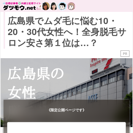
広島県でムダ毛に悩む10・
20・30代女性へ！全身脱毛サ
ロン安さ第１位は…？
PR
《限定公開ページです》