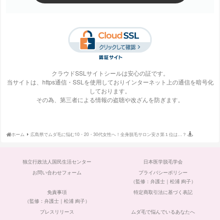
梅田ビューティーク
エステ・タイム
エステティックTBC
SBS TOKYO
リニック
クラウドSSLサイトシールは安心の証です。
当サイトは、https通信・SSLを使用しておりインターネット上の通信を暗号化
しております。
S-Labo（エスラ
エピレ
エミナルクリニック
エルクリニック
その為、第三者による情報の盗聴や改ざんを防ぎます。
ボ）
ホーム
広島県でムダ毛に悩む10・20・30代女性へ！全身脱毛サロン安さ第１位は…？
エルセーヌ
大阪美容クリニック
大宮中央クリニック
表参道スキンクリニ
独立行政法人国民生活センター
日本医学脱毛学会
ック
お問い合わせフォーム
プライバシーポリシー
（監修：弁護士｜松浦 絢子）
免責事項
特定商取引法に基づく表記
（監修：弁護士｜松浦 絢子）
プレスリリース
ムダ毛で悩んでいるあなたへ
ガーデンクリニック
カルミア美肌クリニ
川崎中央クリニック
京都ビューティーク