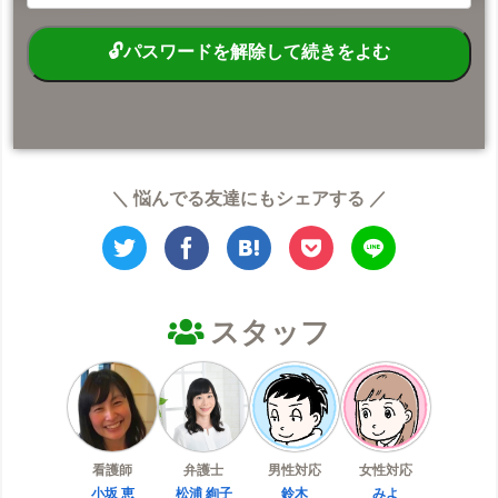
＼ 悩んでる友達にもシェアする ／
スタッフ
看護師
弁護士
男性対応
女性対応
小坂 恵
松浦 絢子
鈴木
みよ