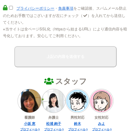
プライバシーポリシー
・
免責事項
をご確認後、スパムメール防止
のためお手数ではございますが左にチェック（
）を入れてから送信し
てください。
※当サイトは全ページSSL化（httpsから始まるURL）により通信内容を暗
号化しております。安心してご利用ください。
スタッフ
看護師
弁護士
男性対応
女性対応
小坂 恵
松浦 絢子
鈴木
みよ
プロフィール
プロフィール
プロフィール
プロフィール