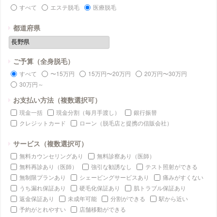
すべて
エステ脱毛
医療脱毛
都道府県
ご予算（全身脱毛）
すべて
〜15万円
15万円〜20万円
20万円〜30万円
30万円～
お支払い方法（複数選択可）
現金一括
現金分割（毎月手渡し）
銀行振替
クレジットカード
ローン（脱毛店と提携の信販会社）
サービス（複数選択可）
無料カウンセリングあり
無料診察あり（医師）
無料再診あり（医師）
強引な勧誘なし
テスト照射ができる
無制限プランあり
シェービングサービスあり
痛みがすくない
うち漏れ保証あり
硬毛化保証あり
肌トラブル保証あり
返金保証あり
未成年可能
分割ができる
駅から近い
予約がとれやすい
店舗移動ができる