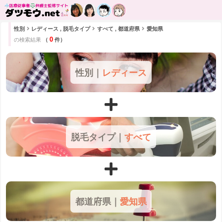
性別
レディース , 脱毛タイプ
すべて , 都道府県
愛知県
0
の検索結果
（
件）
性別｜
レディース
脱毛タイプ｜
すべて
都道府県｜
愛知県