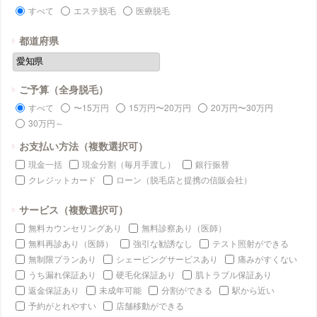
すべて
エステ脱毛
医療脱毛
都道府県
ご予算（全身脱毛）
すべて
〜15万円
15万円〜20万円
20万円〜30万円
30万円～
お支払い方法（複数選択可）
現金一括
現金分割（毎月手渡し）
銀行振替
クレジットカード
ローン（脱毛店と提携の信販会社）
サービス（複数選択可）
無料カウンセリングあり
無料診察あり（医師）
無料再診あり（医師）
強引な勧誘なし
テスト照射ができる
無制限プランあり
シェービングサービスあり
痛みがすくない
うち漏れ保証あり
硬毛化保証あり
肌トラブル保証あり
返金保証あり
未成年可能
分割ができる
駅から近い
予約がとれやすい
店舗移動ができる