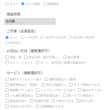
すべて
エステ脱毛
医療脱毛
都道府県
ご予算（全身脱毛）
すべて
〜15万円
15万円〜20万円
20万円〜30万円
30万円～
お支払い方法（複数選択可）
現金一括
現金分割（毎月手渡し）
銀行振替
クレジットカード
ローン（脱毛店と提携の信販会社）
サービス（複数選択可）
無料カウンセリングあり
無料診察あり（医師）
無料再診あり（医師）
強引な勧誘なし
テスト照射ができる
無制限プランあり
シェービングサービスあり
痛みがすくない
うち漏れ保証あり
硬毛化保証あり
肌トラブル保証あり
返金保証あり
未成年可能
分割ができる
駅から近い
予約がとれやすい
店舗移動ができる