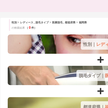
性別
レディース , 脱毛タイプ
医療脱毛 , 都道府県
福岡県
0
の検索結果
（
件）
性別｜
レデ
脱毛タイプ｜
都道府県｜