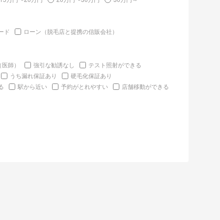
ード
ローン（脱毛店と提携の信販会社）
（医師）
強引な勧誘なし
テスト照射ができる
うち漏れ保証あり
硬毛化保証あり
る
駅から近い
予約がとれやすい
店舗移動ができる