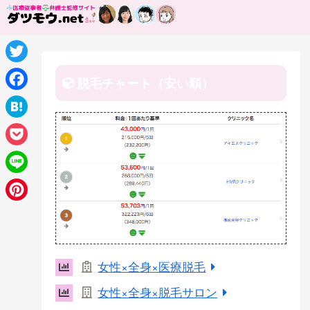
T
脱毛チャート（安い順）
w
F
i
a
H
t
c
a
P
t
e
t
o
e
L
b
e
c
r
i
o
P
n
k
n
o
i
a
e
e
k
n
女性×全身×医療脱毛
t
t
女性×全身×脱毛サロン
e