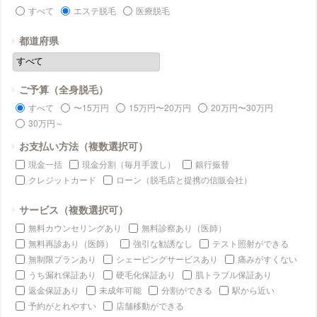
すべて
エステ脱毛
医療脱毛
都道府県
ご予算（全身脱毛）
すべて
〜15万円
15万円〜20万円
20万円〜30万円
30万円～
お支払い方法（複数選択可）
現金一括
現金分割（毎月手渡し）
銀行振替
クレジットカード
ローン（脱毛店と提携の信販会社）
サービス（複数選択可）
無料カウンセリングあり
無料診察あり（医師）
無料再診あり（医師）
強引な勧誘なし
テスト照射ができる
無制限プランあり
シェービングサービスあり
痛みがすくない
うち漏れ保証あり
硬毛化保証あり
肌トラブル保証あり
返金保証あり
未成年可能
分割ができる
駅から近い
予約がとれやすい
店舗移動ができる