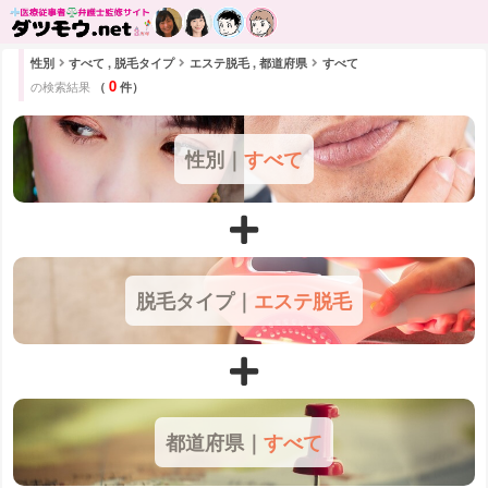
性別
すべて , 脱毛タイプ
エステ脱毛 , 都道府県
すべて
0
の検索結果
（
件）
性別｜
すべて
脱毛タイプ｜
エステ脱毛
都道府県｜
すべて