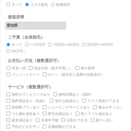
すべて
エステ脱毛
医療脱毛
都道府県
ご予算（全身脱毛）
すべて
〜15万円
15万円〜20万円
20万円〜30万円
30万円～
お支払い方法（複数選択可）
現金一括
現金分割（毎月手渡し）
銀行振替
クレジットカード
ローン（脱毛店と提携の信販会社）
サービス（複数選択可）
無料カウンセリングあり
無料診察あり（医師）
無料再診あり（医師）
強引な勧誘なし
テスト照射ができる
無制限プランあり
シェービングサービスあり
痛みがすくない
うち漏れ保証あり
硬毛化保証あり
肌トラブル保証あり
返金保証あり
未成年可能
分割ができる
駅から近い
予約がとれやすい
店舗移動ができる