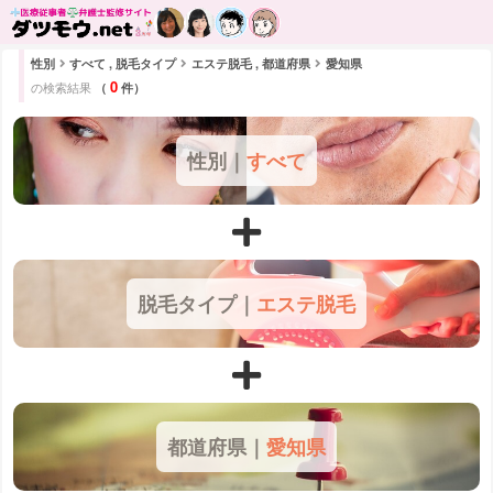
性別
すべて , 脱毛タイプ
エステ脱毛 , 都道府県
愛知県
0
の検索結果
（
件）
性別｜
すべて
脱毛タイプ｜
エステ脱毛
都道府県｜
愛知県