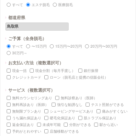
すべて
エステ脱毛
医療脱毛
都道府県
ご予算（全身脱毛）
すべて
〜15万円
15万円〜20万円
20万円〜30万円
30万円～
お支払い方法（複数選択可）
現金一括
現金分割（毎月手渡し）
銀行振替
クレジットカード
ローン（脱毛店と提携の信販会社）
サービス（複数選択可）
無料カウンセリングあり
無料診察あり（医師）
無料再診あり（医師）
強引な勧誘なし
テスト照射ができる
無制限プランあり
シェービングサービスあり
痛みがすくない
うち漏れ保証あり
硬毛化保証あり
肌トラブル保証あり
返金保証あり
未成年可能
分割ができる
駅から近い
予約がとれやすい
店舗移動ができる