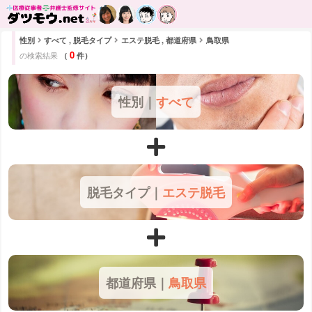
性別
すべて , 脱毛タイプ
エステ脱毛 , 都道府県
鳥取県
0
の検索結果
（
件）
性別｜
すべて
脱毛タイプ｜
エステ脱毛
都道府県｜
鳥取県