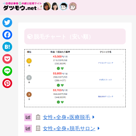
T
脱毛チャート（安い順）
w
F
i
a
H
t
c
a
P
t
e
t
o
e
L
b
e
c
r
i
o
P
n
k
n
o
i
a
e
e
k
n
女性×全身×医療脱毛
t
t
女性×全身×脱毛サロン
e