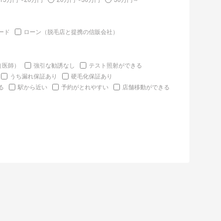
ード
ローン（脱毛店と提携の信販会社）
（医師）
強引な勧誘なし
テスト照射ができる
うち漏れ保証あり
硬毛化保証あり
る
駅から近い
予約がとれやすい
店舗移動ができる