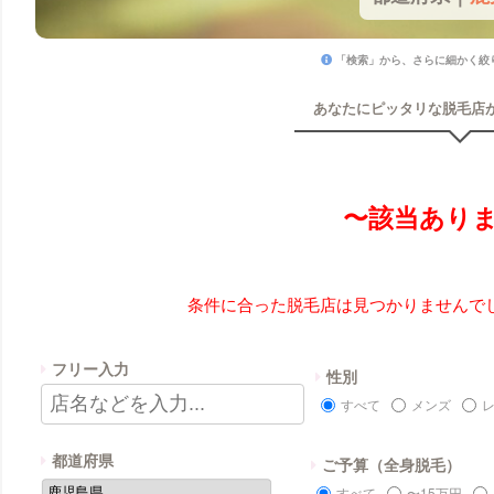
「検索」から、さらに細かく絞
あなたにピッタリな脱毛店
〜該当あり
条件に合った脱毛店は見つかりませんで
フリー入力
性別
すべて
メンズ
都道府県
ご予算（全身脱毛）
すべて
〜15万円