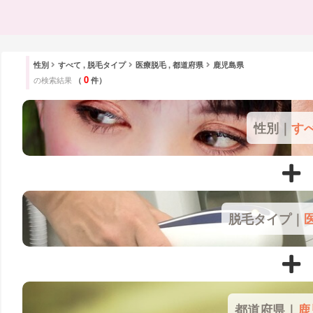
性別
すべて , 脱毛タイプ
医療脱毛 , 都道府県
鹿児島県
0
の検索結果
（
件）
性別｜
す
脱毛タイプ｜
都道府県｜
鹿