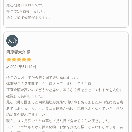
居心地良いサロンです。
半年で5キロ痩せました。
通えば必ず効果があります。
河原塚大介
2024年5月13日
今年の１月下旬から週２回で通い始めました。
体重がこの２年間で１０キロ太ってしまい、７６キロ。
正直金額が高いのでどうかと思い、辛くなく痩せさせてくれるかを入念に
確認して契約しました。
最初は凝り固まった内臓脂肪が施術で痛い事もありましたが（後に残る痛
みではありません。）、５回目以降から段々気持ちよくなっていき、体型
の変化が現れてきました。
現在、３ヶ月強で５キロ落ちて見た目で分かるくらい痩せました。
スタッフの皆さんから炭水化物、お酒を控える様にと言われながらも、言