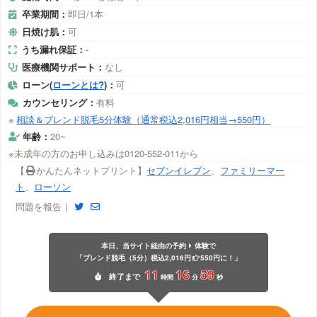
卒業期間：
即日/1本
日焼け肌：
可
うち漏れ保証：
-
医療機関サポート：
なし
ローン(
ローンとは?
)：
可
カウンセリング：
有料
※
相談＆ブレンド脱毛5分体験（通常税込2,016円相当→550円）
年齢：
20~
※未成年の方のお申し込みは0120-552-011から
【
かんたんネットプリント】
セブンイレブン
、
ファミリーマー
ト
、
ローソン
問題を報告｜
本日、当サイト経由の予約
体験で
「ブレンド脱毛（5分）税込2,016円
550円に！」
11
16
58
終了
まで
時間
分
秒