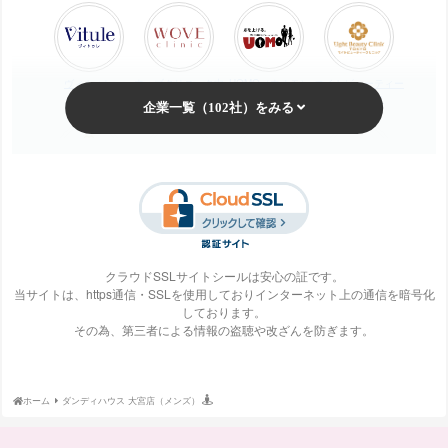
ヴィトゥレ
ウォブクリニック中
UOMO（ウオモ）
エイトビューティー
目黒
クリニック
梅田ビューティーク
エステ・タイム
エステティックTBC
SBS TOKYO
リニック
クラウドSSLサイトシールは安心の証です。
当サイトは、https通信・SSLを使用しておりインターネット上の通信を暗号化
しております。
S-Labo（エスラ
エピレ
エミナルクリニック
エルクリニック
その為、第三者による情報の盗聴や改ざんを防ぎます。
ボ）
ホーム
ダンディハウス 大宮店（メンズ）
エルセーヌ
大阪美容クリニック
大宮中央クリニック
表参道スキンクリニ