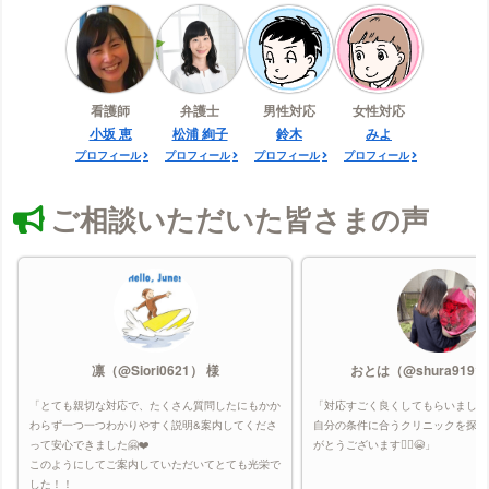
看護師
弁護士
男性対応
女性対応
小坂 恵
松浦 絢子
鈴木
みよ
プロフィール
プロフィール
プロフィール
プロフィール
ご相談いただいた皆さまの声
凛（@Siori0621） 様
おとは（@shura9191
「とても親切な対応で、たくさん質問したにもかか
「対応すごく良くしてもらいました
わらず一つ一つわかりやすく説明&案内してくださ
自分の条件に合うクリニックを探し
って安心できました🤗❤️
がとうございます🙇‍♀️😭」
このようにしてご案内していただいてとても光栄で
した！！