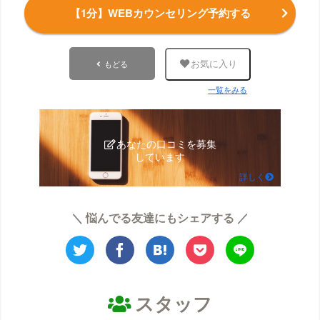
【1分】WEBカウンセリング予約する
もどる
お気に入り
一覧をみる
あなたの口コミを募集
しています
詳しく
＼ 悩んでる友達にもシェアする ／
スタッフ