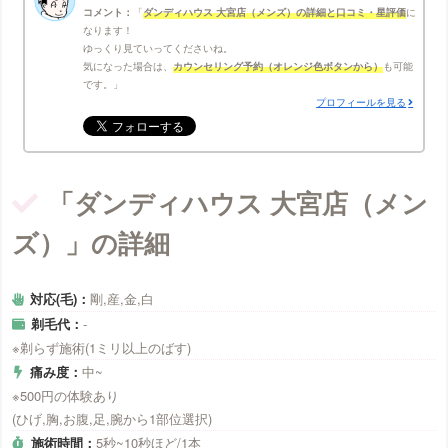
コメント：
ダンディハウス 大宮店（メンズ）の詳細と口コミ・星評価
に
なります！
ゆっくり見ていってくださいね。
気になった場合は、
カウンセリング予約（オレンジ色ボタンから）
も可能
です。
プロフィールを見る
「ダンディハウス 大宮店（メン
ズ）」の詳細
対応(毛)：
剛,産,金,白
剃毛代：
-
※剃らず施術(1ミリ以上のばす)
痛み度：
中~
※500円の体験あり
(ひげ,胸,お腹,足,腕から1部位選択)
施術時間：
5秒~10秒ほど/1本