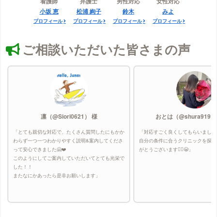
看護師
弁護士
男性対応
女性対応
小坂 恵
松浦 絢子
鈴木
みよ
プロフィール
プロフィール
プロフィール
プロフィール
ご相談いただいた皆さまの声
凛（@Siori0621） 様
おとは（@shura9191
「とても親切な対応で、たくさん質問したにもかか
「対応すごく良くしてもらいました
わらず一つ一つわかりやすく説明&案内してくださ
自分の条件に合うクリニックを探し
って安心できました🤗❤️
がとうございます🙇‍♀️😭」
このようにしてご案内していただいてとても光栄で
した！！
またなにかあったら是非お願いします」