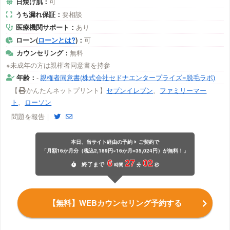
日焼け肌：
可
うち漏れ保証：
要相談
医療機関サポート：
あり
ローン(
ローンとは?
)：
可
カウンセリング：
無料
※未成年の方は親権者同意書を持参
年齢：
-
親権者同意書(株式会社セドナエンタープライズ=脱毛ラボ)
【
かんたんネットプリント】
セブンイレブン
、
ファミリーマー
ト
、
ローソン
問題を報告｜
本日、当サイト経由の予約
ご契約で
「月額16か月分（税込2,189円×16か月=35,024円）が無料！」
6
27
01
終了
まで
時間
分
秒
【無料】WEBカウンセリング予約する