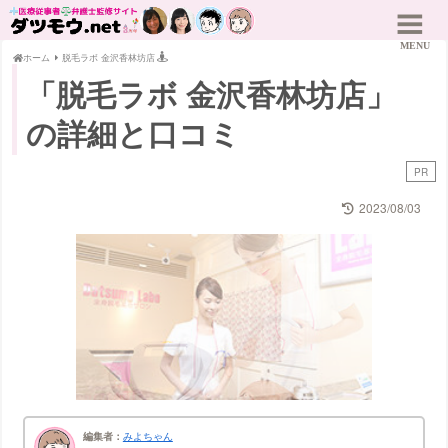
ホーム
脱毛ラボ 金沢香林坊店
「脱毛ラボ 金沢香林坊店」
の詳細と口コミ
PR
2023/08/03
編集者：
みよちゃん