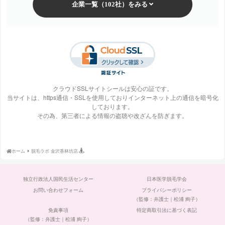
梅田ビューティーク
エステ・タイム
エステティックTBC
SBS TOKYO
リニック
クラウドSSLサイトシールは安心の証です。
当サイトは、https通信・SSLを使用しておりインターネット上の通信を暗号化
しております。
S-Labo（エスラ
エピレ
エミナルクリニック
エルクリニック
その為、第三者による情報の盗聴や改ざんを防ぎます。
ボ）
ホーム
脱毛ラボ 金沢香林坊店
エルセーヌ
大阪美容クリニック
大宮中央クリニック
表参道スキンクリニ
独立行政法人国民生活センター
日本医学脱毛学会
ック
お問い合わせフォーム
プライバシーポリシー
（監修：弁護士｜松浦 絢子）
免責事項
特定商取引法に基づく表記
（監修：弁護士｜松浦 絢子）