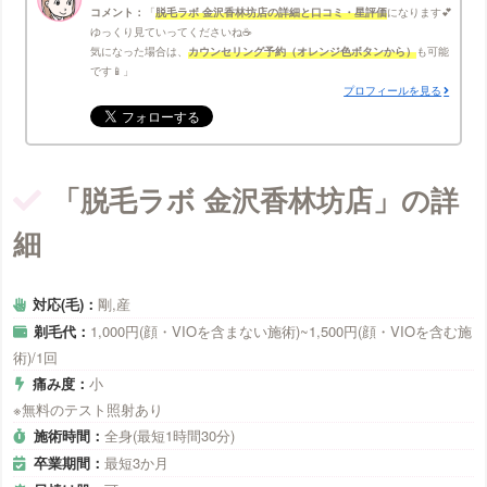
コメント：
脱毛ラボ 金沢香林坊店の詳細と口コミ・星評価
になります💕
ゆっくり見ていってくださいね☕
気になった場合は、
カウンセリング予約（オレンジ色ボタンから）
も可能
です📱
プロフィールを見る
「脱毛ラボ 金沢香林坊店」の詳
細
対応(毛)：
剛,産
剃毛代：
1,000円(顔・VIOを含まない施術)~1,500円(顔・VIOを含む施
術)/1回
痛み度：
小
※無料のテスト照射あり
施術時間：
全身(最短1時間30分)
卒業期間：
最短3か月