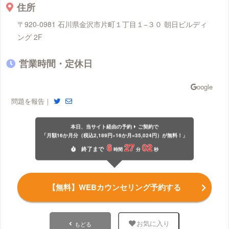
住所
〒920-0981 石川県金沢市片町１丁目１−３０ 朝日ビルディ
ング 2F
営業時間・定休日
問題を報告｜
本日、当サイト経由の予約
ご契約で
「月額16か月分（税込2,189円×16か月=35,024円）が無料！」
6
27
01
終了
まで
時間
分
秒
【無料】WEBカウンセリング予約する
もどる
お気に入り