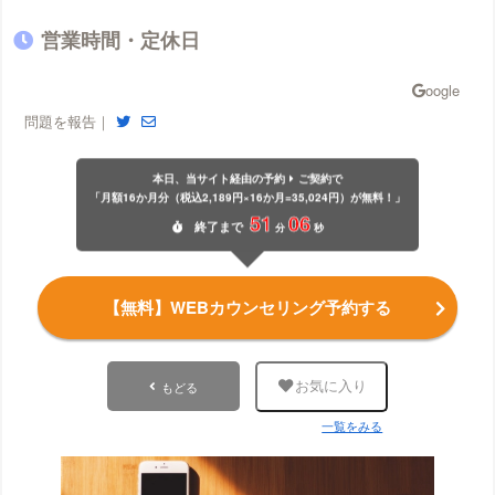
営業時間・定休日
問題を報告｜
本日、当サイト経由の予約
ご契約で
「月額16か月分（税込2,189円×16か月=35,024円）が無料！」
51
06
終了
まで
分
秒
【無料】WEBカウンセリング予約する
もどる
お気に入り
一覧をみる