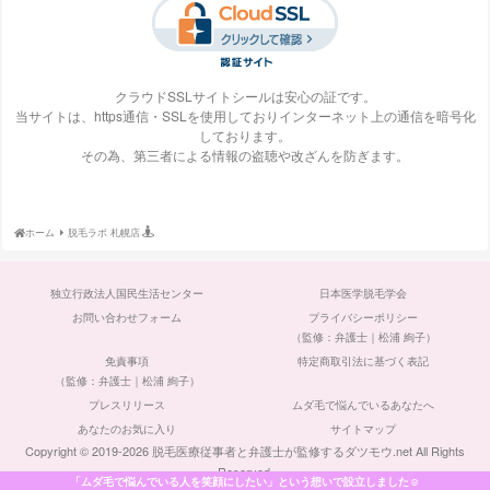
梅田ビューティーク
エステ・タイム
エステティックTBC
SBS TOKYO
リニック
クラウドSSLサイトシールは安心の証です。
当サイトは、https通信・SSLを使用しておりインターネット上の通信を暗号化
しております。
S-Labo（エスラ
エピレ
エミナルクリニック
エルクリニック
その為、第三者による情報の盗聴や改ざんを防ぎます。
ボ）
ホーム
脱毛ラボ 札幌店
エルセーヌ
大阪美容クリニック
大宮中央クリニック
表参道スキンクリニ
独立行政法人国民生活センター
日本医学脱毛学会
ック
お問い合わせフォーム
プライバシーポリシー
（監修：弁護士｜松浦 絢子）
免責事項
特定商取引法に基づく表記
（監修：弁護士｜松浦 絢子）
プレスリリース
ムダ毛で悩んでいるあなたへ
ガーデンクリニック
カルミア美肌クリニ
川崎中央クリニック
京都ビューティーク
ック
リニック
あなたのお気に入り
サイトマップ
Copyright © 2019-2026 脱毛医療従事者と弁護士が監修するダツモウ.net All Rights
Reserved.
「ムダ毛で悩んでいる人を笑顔にしたい」という想いで設立しました☺️
店舗掲載：
2,061件
｜
2026年08月06日 23:07:43
時点
（全てみる）