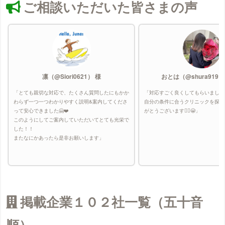
ご相談いただいた皆さまの声
凛（@Siori0621） 様
おとは（@shura9191
「とても親切な対応で、たくさん質問したにもかか
「対応すごく良くしてもらいました
わらず一つ一つわかりやすく説明&案内してくださ
自分の条件に合うクリニックを探し
って安心できました🤗❤️
がとうございます🙇‍♀️😭」
このようにしてご案内していただいてとても光栄で
した！！
またなにかあったら是非お願いします」
掲載企業１０２社一覧（五十音
順）