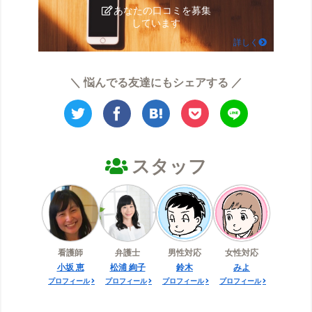
あなたの口コミを募集
しています
詳しく
＼ 悩んでる友達にもシェアする ／
スタッフ
看護師
弁護士
男性対応
女性対応
小坂 恵
松浦 絢子
鈴木
みよ
プロフィール
プロフィール
プロフィール
プロフィール