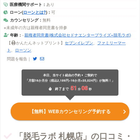
医療機関サポート：
あり
ローン(
ローンとは?
)：
可
カウンセリング：
無料
※未成年の方は親権者同意書を持参
年齢：
-
親権者同意書(株式会社セドナエンタープライズ=脱毛ラボ)
【
かんたんネットプリント】
セブンイレブン
、
ファミリーマー
ト
、
ローソン
問題を報告｜
本日、当サイト経由の予約
ご契約で
「月額16か月分（税込2,189円×16か月=35,024円）が無料！」
51
06
終了
まで
分
秒
【無料】WEBカウンセリング予約する
「脱毛ラボ 札幌店」の口コミ・