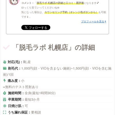
コメント：
脱毛ラボ 札幌店の詳細と口コミ・星評価
になります💕
ゆっくり見ていってくださいね☕
気になった場合は、
カウンセリング予約（オレンジ色ボタンから）
も可能
です📱
プロフィールを見る
「脱毛ラボ 札幌店」の詳細
対応(毛)：
剛,産
剃毛代：
1,000円(顔・VIOを含まない施術)~1,500円(顔・VIOを含む施
術)/1回
痛み度：
小
※無料のテスト照射あり
施術時間：
全身(最短1時間30分)
卒業期間：
最短3か月
日焼け肌：
可
うち漏れ保証：
要相談