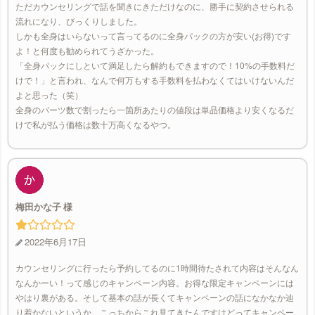
ただカウンセリングで話を聞きにきただけなのに、勝手に契約させられる
流れになり、びっくりしました。
しかも全身はいらないって言ってるのに全身パックの方が安い(お得)です
よ！と何度も勧められてうざかった。
「全身パックにしといて満足したら解約もできますので！10%の手数料だ
けで！」と言われ、なんで何万もする手数料を払わなくてはいけないんだ
よと思った（笑）
全身のパーツ数で割ったら一箇所あたりの値段は単品価格より安くなるだ
けで私が払う価格は数十万高くなるやつ。
梅田かな子
2022年6月17日
カウンセリングに行ったら予約してるのに1時間待たされて内容はそんなん
なんかーい！って感じのキャンペーン内容。お得な限定キャンペーンには
やはり裏がある。そして基本の話が長くてキャンペーンの話になかなか辿
り着かないというか、こっちからこれ見てきたんですけどってキャンペー