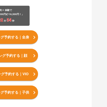
約
体験で
200円
16,500円！」
32
52
分
秒
ング予約する
｜全身
ング予約する
｜顔
ング予約する
｜VIO
ング予約する
｜子供