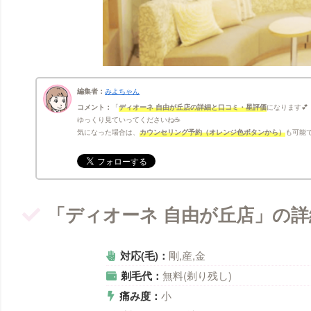
編集者：
みよちゃん
コメント：
ディオーネ 自由が丘店の詳細と口コミ・星評価
になります💕
ゆっくり見ていってくださいね☕
気になった場合は、
カウンセリング予約（オレンジ色ボタンから）
も可能で
「ディオーネ 自由が丘店」の詳
対応(毛)：
剛,産,金
剃毛代：
無料(剃り残し)
痛み度：
小