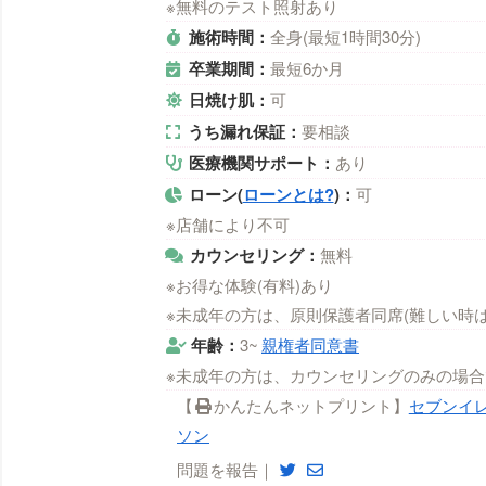
※無料のテスト照射あり
施術時間：
全身(最短1時間30分)
卒業期間：
最短6か月
日焼け肌：
可
うち漏れ保証：
要相談
医療機関サポート：
あり
ローン(
ローンとは?
)：
可
※店舗により不可
カウンセリング：
無料
※お得な体験(有料)あり
※未成年の方は、原則保護者同席(難しい時
年齢：
3~
親権者同意書
※未成年の方は、カウンセリングのみの場合
【
かんたんネットプリント】
セブンイ
ソン
問題を報告｜