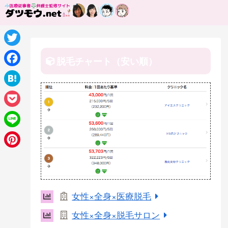
T
脱毛チャート（安い順）
w
F
i
a
H
t
c
a
P
t
e
t
o
e
L
b
e
c
r
i
o
P
n
k
n
o
i
a
e
e
k
n
女性×全身×医療脱毛
t
t
女性×全身×脱毛サロン
e