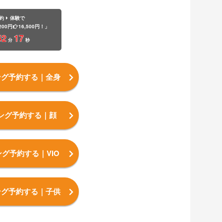
約
体験で
200円
16,500円！」
52
16
分
秒
ング予約する
｜全身
ング予約する
｜顔
ング予約する
｜VIO
ング予約する
｜子供