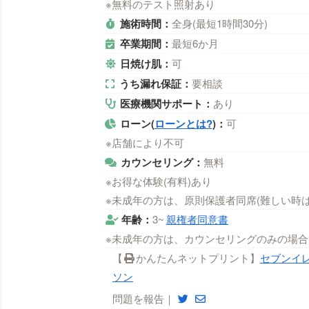
※無料のテスト照射あり
施術時間：
全身(最短1時間30分)
卒業期間：
最短6か月
日焼け肌：
可
うち漏れ保証：
要相談
医療機関サポート：
あり
ローン(
ローンとは?
)：
可
※店舗により不可
カウンセリング：
無料
※お得な体験(有料)あり
※未成年の方は、原則保護者同席(難しい時
年齢：
3~
親権者同意書
※未成年の方は、カウンセリングのみの場合
【
かんたんネットプリント】
セブンイ
ソン
問題を報告｜