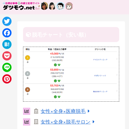
T
脱毛チャート（安い順）
w
F
i
a
H
t
c
a
P
t
e
t
o
e
L
b
e
c
r
i
o
P
n
k
n
o
i
a
e
e
k
n
女性×全身×医療脱毛
t
t
女性×全身×脱毛サロン
e