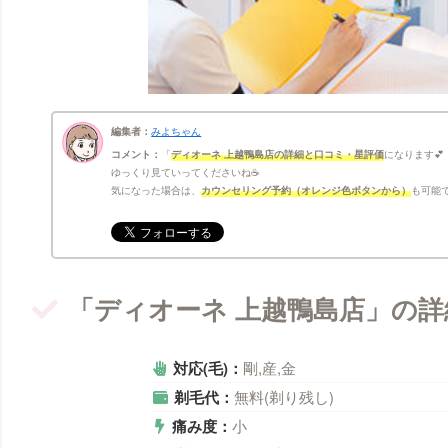
編集者：
みよちゃん
コメント：
ディオーネ 上越鴨島店の詳細と口コミ・星評価
になります💕
ゆっくり見ていってくださいね☕
気になった場合は、
カウンセリング予約（オレンジ色ボタンから）
も可能で
「ディオーネ 上越鴨島店」の詳
対応(毛)：
剛,産,金
剃毛代：
無料(剃り残し)
痛み度：
小