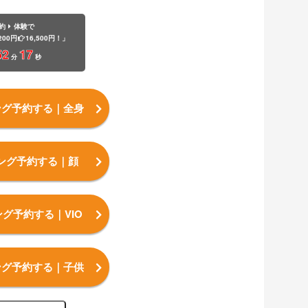
約
体験で
200円
16,500円！」
52
16
分
秒
ング予約する
｜全身
ング予約する
｜顔
ング予約する
｜VIO
ング予約する
｜子供