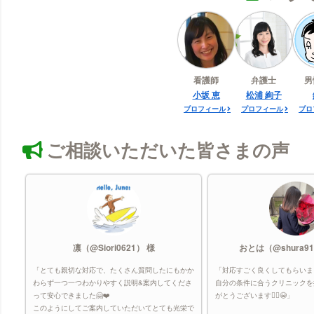
看護師
弁護士
男
小坂 恵
松浦 絢子
プロフィール
プロフィール
プロ
ご相談いただいた皆さまの声
凛（@Siori0621） 様
おとは（@shura91
「とても親切な対応で、たくさん質問したにもかか
「対応すごく良くしてもらいま
わらず一つ一つわかりやすく説明&案内してくださ
自分の条件に合うクリニックを
って安心できました🤗❤️
がとうございます🙇‍♀️😭」
このようにしてご案内していただいてとても光栄で