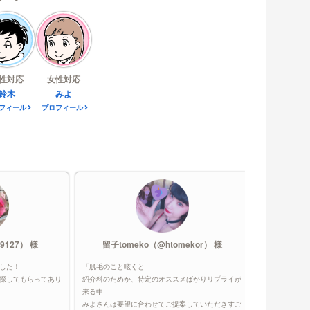
性対応
女性対応
鈴木
みよ
フィール
プロフィール
9127） 様
留子tomeko（@htomekor） 様
みｻ
した！
「脱毛のこと呟くと
「とても良かっ
探してもらってあり
紹介料のためか、特定のオススメばかりリプライが
くどこがいく
来る中
り、質問事項
みよさんは要望に合わせてご提案していただきすご
すくなりました