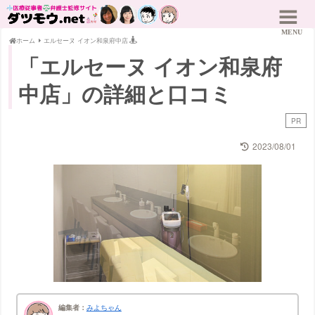
ホーム
エルセーヌ イオン和泉府中店
「エルセーヌ イオン和泉府
中店」の詳細と口コミ
PR
2023/08/01
編集者：
みよちゃん