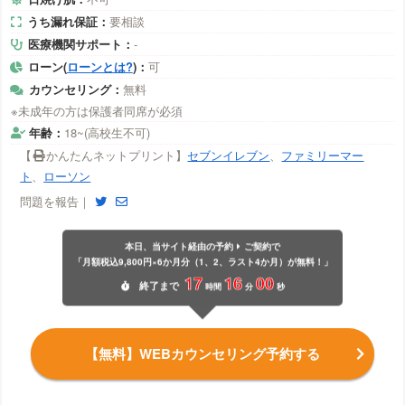
うち漏れ保証：
要相談
医療機関サポート：
-
ローン(
ローンとは?
)：
可
カウンセリング：
無料
※未成年の方は保護者同席が必須
年齢：
18~(高校生不可)
【
かんたんネットプリント】
セブンイレブン
、
ファミリーマー
ト
、
ローソン
問題を報告｜
本日、当サイト経由の予約
ご契約で
「月額税込9,800円×6か月分（1、2、ラスト4か月）が無料！」
17
15
59
終了
まで
時間
分
秒
【無料】WEBカウンセリング予約する