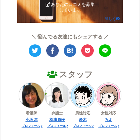
あなたの口コミを募集
しています
詳しく
＼ 悩んでる友達にもシェアする ／
スタッフ
看護師
弁護士
男性対応
女性対応
小坂 恵
松浦 絢子
鈴木
みよ
プロフィール
プロフィール
プロフィール
プロフィール