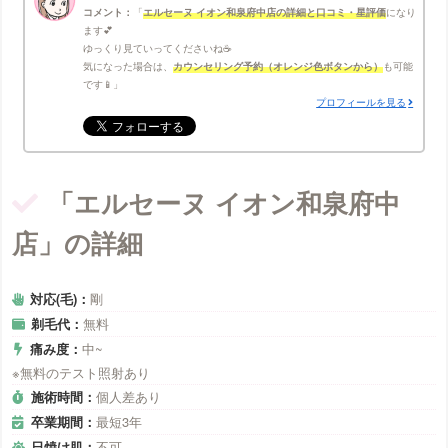
コメント：
エルセーヌ イオン和泉府中店の詳細と口コミ・星評価
になり
ます💕
ゆっくり見ていってくださいね☕
気になった場合は、
カウンセリング予約（オレンジ色ボタンから）
も可能
です📱
プロフィールを見る
「エルセーヌ イオン和泉府中
店」の詳細
対応(毛)：
剛
剃毛代：
無料
痛み度：
中~
※無料のテスト照射あり
施術時間：
個人差あり
卒業期間：
最短3年
日焼け肌：
不可