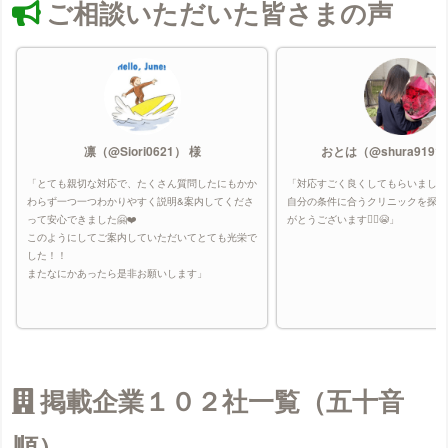
ご相談いただいた皆さまの声
凛（@Siori0621） 様
おとは（@shura9191
「とても親切な対応で、たくさん質問したにもかか
「対応すごく良くしてもらいました
わらず一つ一つわかりやすく説明&案内してくださ
自分の条件に合うクリニックを探し
って安心できました🤗❤️
がとうございます🙇‍♀️😭」
このようにしてご案内していただいてとても光栄で
した！！
またなにかあったら是非お願いします」
掲載企業１０２社一覧（五十音
順）