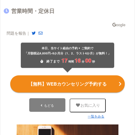
営業時間・定休日
問題を報告｜
本日、当サイト経由の予約
ご契約で
「月額税込9,800円×6か月分（1、2、ラスト4か月）が無料！」
17
15
59
終了
まで
時間
分
秒
【無料】WEBカウンセリング予約する
もどる
お気に入り
一覧をみる