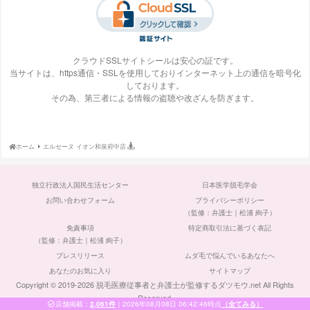
梅田ビューティーク
エステ・タイム
エステティックTBC
SBS TOKYO
リニック
クラウドSSLサイトシールは安心の証です。
当サイトは、https通信・SSLを使用しておりインターネット上の通信を暗号化
しております。
S-Labo（エスラ
エピレ
エミナルクリニック
エルクリニック
その為、第三者による情報の盗聴や改ざんを防ぎます。
ボ）
ホーム
エルセーヌ イオン和泉府中店
エルセーヌ
大阪美容クリニック
大宮中央クリニック
表参道スキンクリニ
独立行政法人国民生活センター
日本医学脱毛学会
ック
お問い合わせフォーム
プライバシーポリシー
（監修：弁護士｜松浦 絢子）
免責事項
特定商取引法に基づく表記
（監修：弁護士｜松浦 絢子）
プレスリリース
ムダ毛で悩んでいるあなたへ
ガーデンクリニック
カルミア美肌クリニ
川崎中央クリニック
京都ビューティーク
ック
リニック
あなたのお気に入り
サイトマップ
Copyright © 2019-2026 脱毛医療従事者と弁護士が監修するダツモウ.net All Rights
Reserved.
店舗掲載：
2,061件
｜
2026年08月08日 06:42:46
時点
（全てみる）