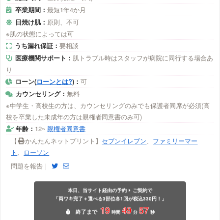
卒業期間：
最短1年4か月
日焼け肌：
原則、不可
※肌の状態によっては可
うち漏れ保証：
要相談
医療機関サポート：
肌トラブル時はスタッフが病院に同行する場合あ
り
ローン(
ローンとは?
)：
可
カウンセリング：
無料
※中学生・高校生の方は、カウンセリングのみでも保護者同席が必須(高
校を卒業した未成年の方は親権者同意書のみ可)
年齢：
12~
親権者同意書
【
かんたんネットプリント】
セブンイレブン
、
ファミリーマー
ト
、
ローソン
問題を報告｜
本日、当サイト経由の予約
ご契約で
「両ワキ完了＋選べる3部位各1回が税込330円！」
19
49
56
終了
まで
時間
分
秒