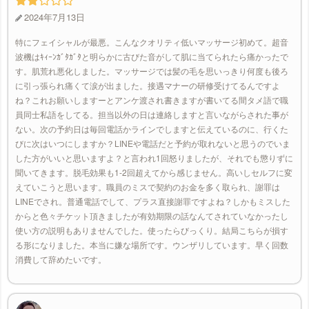
2024年7月13日
特にフェイシャルが最悪。こんなクオリティ低いマッサージ初めて。超音
波機はｷｨｰﾝｶﾞﾀｶﾞﾀと明らかに古びた音がして肌に当てられたら痛かったで
す。肌荒れ悪化しました。マッサージでは髪の毛を思いっきり何度も後ろ
に引っ張られ痛くて涙が出ました。接遇マナーの研修受けてるんですよ
ね？これお願いしますーとアンケ渡され書きますが書いてる間タメ語で職
員同士私語をしてる。担当以外の日は連絡しますと言いながらされた事が
ない。次の予約日は毎回電話かラインでしますと伝えているのに、行くた
びに次はいつにしますか？LINEや電話だと予約が取れないと思うのでいま
した方がいいと思いますよ？と言われ1回怒りましたが、それでも懲りずに
聞いてきます。脱毛効果も1-2回超えてから感じません。高いしセルフに変
えていこうと思います。職員のミスで契約のお金を多く取られ、謝罪は
LINEでされ。普通電話でして、プラス直接謝罪ですよね？しかもミスした
からと色々チケット頂きましたが有効期限の話なんてされていなかったし
使い方の説明もありませんでした。使ったらびっくり。結局こちらが損す
る形になりました。本当に嫌な場所です。ウンザリしています。早く回数
消費して辞めたいです。