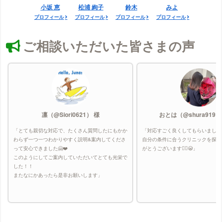
小坂 恵
松浦 絢子
鈴木
みよ
プロフィール
プロフィール
プロフィール
プロフィール
ご相談いただいた皆さまの声
凛（@Siori0621） 様
おとは（@shura9191
「とても親切な対応で、たくさん質問したにもかか
「対応すごく良くしてもらいました
わらず一つ一つわかりやすく説明&案内してくださ
自分の条件に合うクリニックを探し
って安心できました🤗❤️
がとうございます🙇‍♀️😭」
このようにしてご案内していただいてとても光栄で
した！！
またなにかあったら是非お願いします」