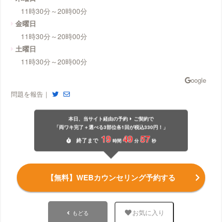
11時30分～20時00分
金曜日
11時30分～20時00分
土曜日
11時30分～20時00分
問題を報告｜
本日、当サイト経由の予約
ご契約で
「両ワキ完了＋選べる3部位各1回が税込330円！」
19
49
56
終了
まで
時間
分
秒
【無料】WEBカウンセリング予約する
もどる
お気に入り