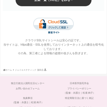
梅田ビューティーク
エステ・タイム
エステティックTBC
SBS TOKYO
リニック
クラウドSSLサイトシールは安心の証です。
当サイトは、https通信・SSLを使用しておりインターネット上の通信を暗号化
しております。
S-Labo（エスラ
エピレ
エミナルクリニック
エルクリニック
その為、第三者による情報の盗聴や改ざんを防ぎます。
ボ）
ホーム
ジェイエステティック 蒲田店
エルセーヌ
大阪美容クリニック
大宮中央クリニック
表参道スキンクリニ
独立行政法人国民生活センター
日本医学脱毛学会
ック
お問い合わせフォーム
プライバシーポリシー
（監修：弁護士｜松浦 絢子）
免責事項
特定商取引法に基づく表記
（監修：弁護士｜松浦 絢子）