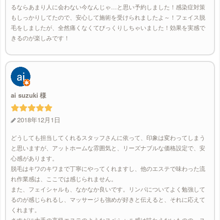
るならあまり人に会わない今なんじゃ…と思い予約しました！感染症対策
もしっかりしてたので、安心して施術を受けられましたよ～！フェイス脱
毛をしましたが、全然痛くなくてびっくりしちゃいました！効果を実感で
きるのが楽しみです！
ai suzuki
2018年12月1日
どうしても担当してくれるスタッフさんに依って、印象は変わってしまう
と思いますが、アットホームな雰囲気と、リーズナブルな価格設定で、安
心感があります。
脱毛はキワのキワまで丁寧にやってくれますし、他のエステで味わった流
れ作業感は、ここでは感じられません。
また、フェイシャルも、なかなか良いです。リンパについてよく勉強して
るのが感じられるし、マッサージも強めが好きと伝えると、それに応えて
くれます。
さすがに大手の高級エステのようなスペシャル感は味わえないものの、ス