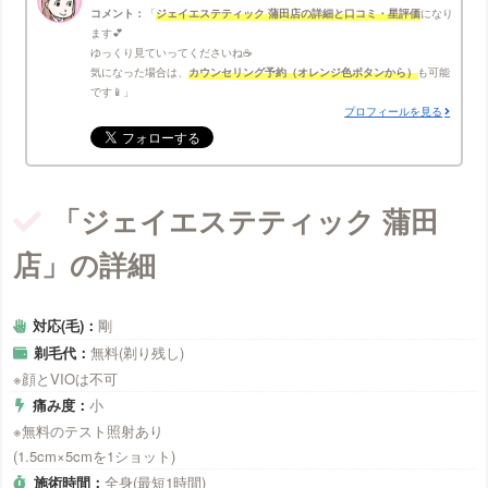
コメント：
ジェイエステティック 蒲田店の詳細と口コミ・星評価
になり
ます💕
ゆっくり見ていってくださいね☕
気になった場合は、
カウンセリング予約（オレンジ色ボタンから）
も可能
です📱
プロフィールを見る
「ジェイエステティック 蒲田
店」の詳細
対応(毛)：
剛
剃毛代：
無料(剃り残し)
※顔とVIOは不可
痛み度：
小
※無料のテスト照射あり
(1.5cm×5cmを1ショット)
施術時間：
全身(最短1時間)