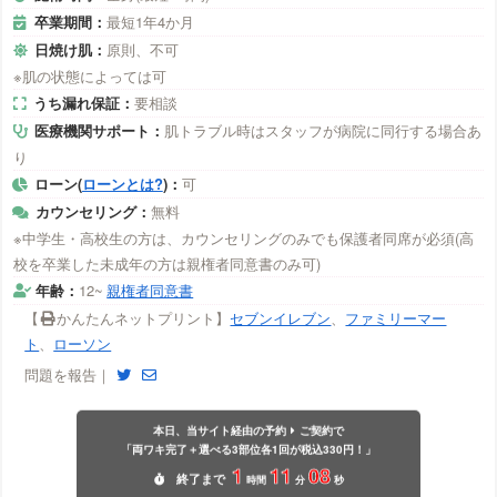
卒業期間：
最短1年4か月
日焼け肌：
原則、不可
※肌の状態によっては可
うち漏れ保証：
要相談
医療機関サポート：
肌トラブル時はスタッフが病院に同行する場合あ
り
ローン(
ローンとは?
)：
可
カウンセリング：
無料
※中学生・高校生の方は、カウンセリングのみでも保護者同席が必須(高
校を卒業した未成年の方は親権者同意書のみ可)
年齢：
12~
親権者同意書
【
かんたんネットプリント】
セブンイレブン
、
ファミリーマー
ト
、
ローソン
問題を報告｜
本日、当サイト経由の予約
ご契約で
「両ワキ完了＋選べる3部位各1回が税込330円！」
1
11
07
終了
まで
時間
分
秒