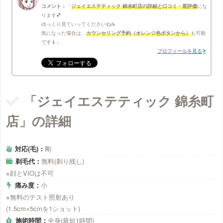
コメント：
ジェイエステティック 錦糸町店の詳細と口コミ・星評価
にな
ります💕
ゆっくり見ていってくださいね☕
気になった場合は、
カウンセリング予約（オレンジ色ボタンから）
も可能
です📱
プロフィールを見る
「ジェイエステティック 錦糸町
店」の詳細
対応(毛)：
剛
剃毛代：
無料(剃り残し)
※顔とVIOは不可
痛み度：
小
※無料のテスト照射あり
(1.5cm×5cmを1ショット)
施術時間：
全身(最短1時間)