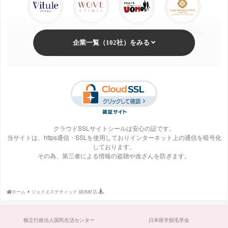
ヴィトゥレ
ウォブクリニック中
UOMO（ウオモ）
エイトビューティー
目黒
クリニック
梅田ビューティーク
エステ・タイム
エステティックTBC
SBS TOKYO
リニック
クラウドSSLサイトシールは安心の証です。
当サイトは、https通信・SSLを使用しておりインターネット上の通信を暗号化
しております。
S-Labo（エスラ
エピレ
エミナルクリニック
エルクリニック
その為、第三者による情報の盗聴や改ざんを防ぎます。
ボ）
ホーム
ジェイエステティック 錦糸町店
エルセーヌ
大阪美容クリニック
大宮中央クリニック
表参道スキンクリニ
独立行政法人国民生活センター
日本医学脱毛学会
ック