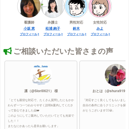
看護師
弁護士
男性対応
女性対応
小坂 恵
松浦 絢子
鈴木
みよ
プロフィール
プロフィール
プロフィール
プロフィール
ご相談いただいた皆さまの声
凛（@Siori0621） 様
おとは（@shura9191
「とても親切な対応で、たくさん質問したにもかか
「対応すごく良くしてもらいました
わらず一つ一つわかりやすく説明&案内してくださ
自分の条件に合うクリニックを探し
って安心できました🤗❤️
がとうございます🙇‍♀️😭」
このようにしてご案内していただいてとても光栄で
した！！
またなにかあったら是非お願いします」