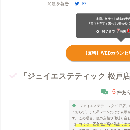
問題を報告｜
本日、当サイト経由の予
「両ワキ完了＋選べる3部位各1
7
4
終了
まで
時間
【無料】WEBカウンセ
「ジェイエステティック 松戸
5
件あ
「ジェイエステティック 松戸店
ておらず、また星マークだけが表示
す。この場合、他の店舗や他社も合
（
口コミは、匿名性が高い為あくま