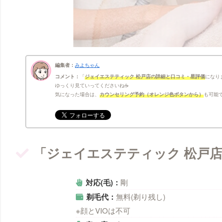
編集者：
みよちゃん
コメント：
ジェイエステティック 松戸店の詳細と口コミ・星評価
になり
ゆっくり見ていってくださいね☕
気になった場合は、
カウンセリング予約（オレンジ色ボタンから）
も可能で
「ジェイエステティック 松戸
対応(毛)：
剛
剃毛代：
無料(剃り残し)
※顔とVIOは不可