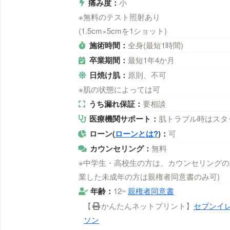
痛み度：
小
※無料のテスト照射あり
(1.5cm×5cmを1ショット)
施術時間：
全身(最短1時間)
卒業期間：
最短1年4か月
日焼け肌：
原則、不可
※肌の状態によっては可
うち漏れ保証：
要相談
医療機関サポート：
肌トラブル時はスタ
ローン(
ローンとは?
)：
可
カウンセリング：
無料
※中学生・高校生の方は、カウンセリングの
業した未成年の方は親権者同意書のみ可)
年齢：
12~
親権者同意書
【
かんたんネットプリント】
セブンイ
ソン