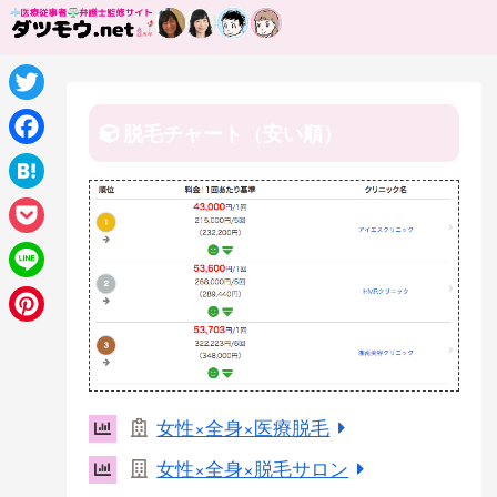
T
脱毛チャート（安い順）
w
F
i
a
H
t
c
a
P
t
e
t
o
e
L
b
e
c
r
i
o
P
n
k
n
o
i
a
e
e
k
n
女性×全身×医療脱毛
t
t
女性×全身×脱毛サロン
e