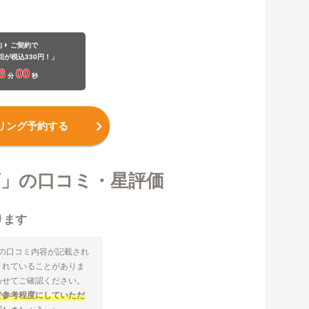
約
ご契約で
回が税込330円！」
2
59
分
秒
リング予約する
店」の口コミ・星評価
ります
」の口コミ内容が記載され
されていることがありま
わせてご確認ください。
で参考程度にしていただ