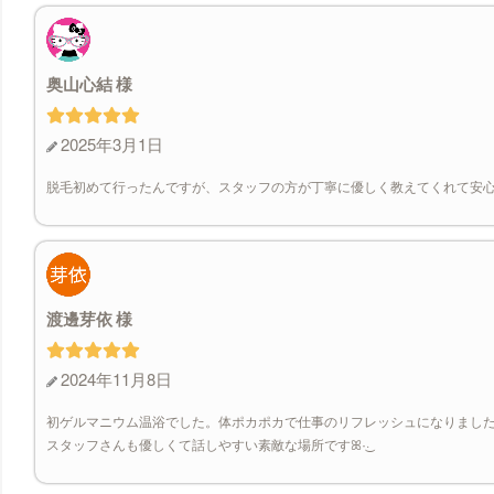
奥山心結
2025年3月1日
脱毛初めて行ったんですが、スタッフの方が丁寧に優しく教えてくれて安心し
渡邊芽依
2024年11月8日
初ゲルマニウム温浴でした。体ポカポカで仕事のリフレッシュになりました๑⃙⃘
スタッフさんも優しくて話しやすい素敵な場所ですꕤ︎︎·͜·