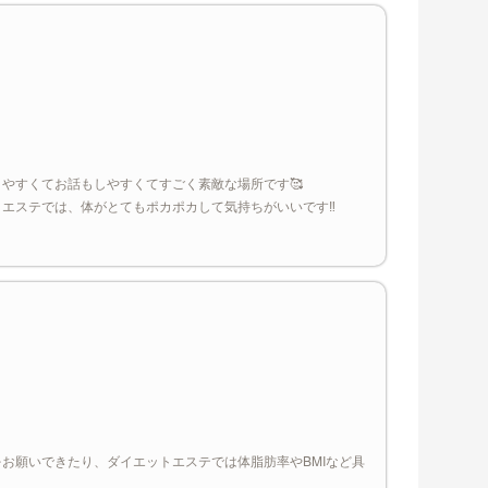
やすくてお話もしやすくてすごく素敵な場所です🥰
エステでは、体がとてもポカポカして気持ちがいいです‼️
お願いできたり、ダイエットエステでは体脂肪率やBMIなど具
。