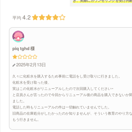
き、実際にカウンセリングを受け判
4.2
平均
piq tghd
2025年2月13日
久々に化粧水を購入するため事前に電話をし受け取りに行きました。
化粧水を受け取った後、
実はこの化粧水がリニューアルしたので次回購入してください~
と店員さんが言ったので今回からリニューアル後の商品を購入できないか
ました。
電話した時もリニューアルの件は一切触れていませんでした。
旧商品の在庫処分がしたかったのか知りませんが、そういう教育のやり方
もう行きません。