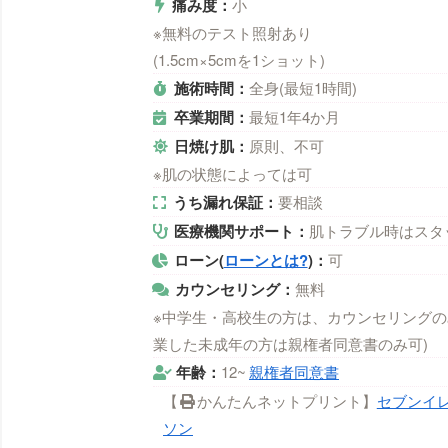
痛み度：
小
※無料のテスト照射あり
(1.5cm×5cmを1ショット)
施術時間：
全身(最短1時間)
卒業期間：
最短1年4か月
日焼け肌：
原則、不可
※肌の状態によっては可
うち漏れ保証：
要相談
医療機関サポート：
肌トラブル時はスタ
ローン(
ローンとは?
)：
可
カウンセリング：
無料
※中学生・高校生の方は、カウンセリングの
業した未成年の方は親権者同意書のみ可)
年齢：
12~
親権者同意書
【
かんたんネットプリント】
セブンイ
ソン