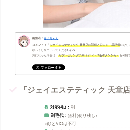
編集者：
みよちゃん
コメント：
ジェイエステティック 天童店の詳細と口コミ・星評価
になり
ゆっくり見ていってくださいね☕
気になった場合は、
カウンセリング予約（オレンジ色ボタンから）
も可能で
「ジェイエステティック 天童
対応(毛)：
剛
剃毛代：
無料(剃り残し)
※顔とVIOは不可