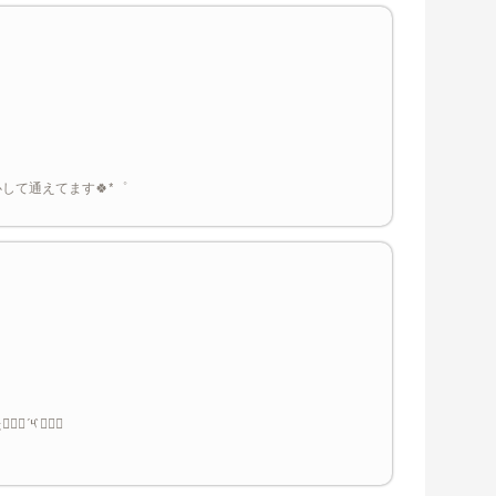
て通えてます🍀*゜
´༥`๑⃙⃘