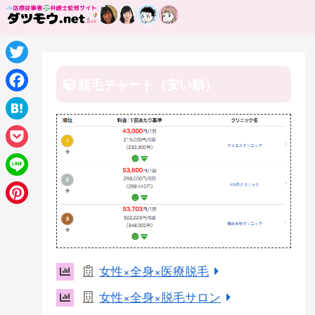
T
脱毛チャート（安い順）
w
F
i
a
H
t
c
a
P
t
e
t
o
e
L
b
e
c
r
i
o
P
n
k
n
o
i
a
e
e
k
n
女性×全身×医療脱毛
t
t
女性×全身×脱毛サロン
e