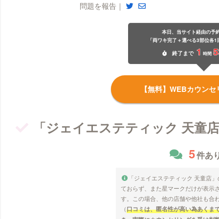
問題を報告｜
本日、当サイト経由の予
「両ワキ完了＋選べる3部位各1
1
5
終了
まで
時間
【無料】WEBカウンセ
「ジェイエステティック 天童
5
件あ
「ジェイエステティック 天童店
ておらず、また星マークだけが表示
す。この場合、他の店舗や他社も合
（
口コミは、匿名性が高い為あくま