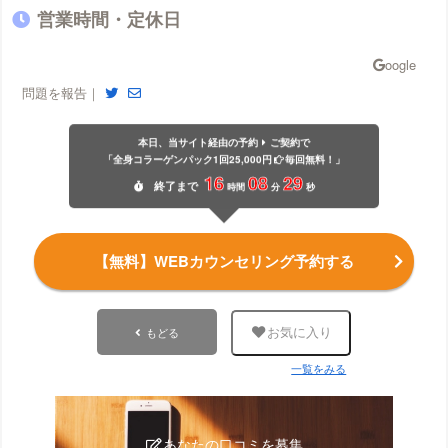
営業時間・定休日
問題を報告｜
本日、当サイト経由の予約
ご契約で
「全身コラーゲンパック1回25,000円
毎回無料！」
16
08
28
終了
まで
時間
分
秒
【無料】WEBカウンセリング予約する
もどる
お気に入り
一覧をみる
あなたの口コミを募集