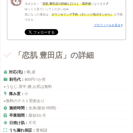
コメント：
恋肌 豊田店の詳細と口コミ・星評価
になります💕
ゆっくり見ていってくださいね☕
気になった場合は、
カウンセリング予約（オレンジ色ボタンから）
も可能
です📱
プロフィールを見る
「恋肌 豊田店」の詳細
対応(毛)：
剛,産
剃毛代：
800円/1か所
※うなじ,背中,腰,お尻は無料
痛み度：
小
※無料のテスト照射あり
施術時間：
全身(最短1時間)
卒業期間：
最短3か月
日焼け肌：
不可
うち漏れ保証：
要相談