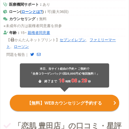
医療機関サポート：
あり
ローン(
ローンとは?
)：
可(最大36回)
カウンセリング：
無料
※未成年の方は親権者同意書を持参
年齢：
15~
親権者同意書
【
かんたんネットプリント】
セブンイレブン
、
ファミリーマー
ト
、
ローソン
問題を報告｜
本日、当サイト経由の予約
ご契約で
「全身コラーゲンパック1回25,000円
毎回無料！」
16
08
28
終了
まで
時間
分
秒
【無料】WEBカウンセリング予約する
「恋肌 豊田店」の口コミ・星評