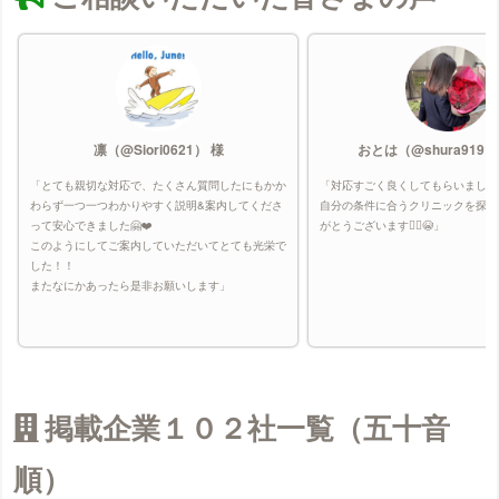
凛（@Siori0621） 様
おとは（@shura9191
「とても親切な対応で、たくさん質問したにもかか
「対応すごく良くしてもらいました
わらず一つ一つわかりやすく説明&案内してくださ
自分の条件に合うクリニックを探し
って安心できました🤗❤️
がとうございます🙇‍♀️😭」
このようにしてご案内していただいてとても光栄で
した！！
またなにかあったら是非お願いします」
掲載企業１０２社一覧（五十音
順）