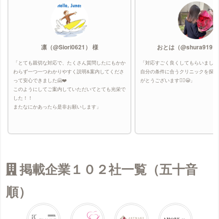
凛（@Siori0621） 様
おとは（@shura9191
「とても親切な対応で、たくさん質問したにもかか
「対応すごく良くしてもらいました
わらず一つ一つわかりやすく説明&案内してくださ
自分の条件に合うクリニックを探し
って安心できました🤗❤️
がとうございます🙇‍♀️😭」
このようにしてご案内していただいてとても光栄で
した！！
またなにかあったら是非お願いします」
掲載企業１０２社一覧（五十音
順）