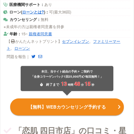
医療機関サポート：
あり
ローン(
ローンとは?
)：
可(最大36回)
カウンセリング：
無料
※未成年の方は親権者同意書を持参
年齢：
15~
親権者同意書
【
かんたんネットプリント】
セブンイレブン
、
ファミリーマー
ト
、
ローソン
問題を報告｜
本日、当サイト経由の予約
ご契約で
「全身コラーゲンパック1回25,000円
毎回無料！」
13
48
14
終了
まで
時間
分
秒
【無料】WEBカウンセリング予約する
「恋肌 四日市店」の口コミ・星