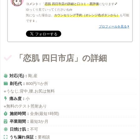
コメント：
恋肌 四日市店の詳細と口コミ・星評価
になります💕
ゆっくり見ていってくださいね☕
気になった場合は、
カウンセリング予約（オレンジ色ボタンから）
も可能
です📱
プロフィールを見る
「恋肌 四日市店」の詳細
対応(毛)：
剛,産
剃毛代：
800円/1か所
※うなじ,背中,腰,お尻は無料
痛み度：
小
※無料のテスト照射あり
施術時間：
全身(最短1時間)
卒業期間：
最短3か月
日焼け肌：
不可
うち漏れ保証：
要相談