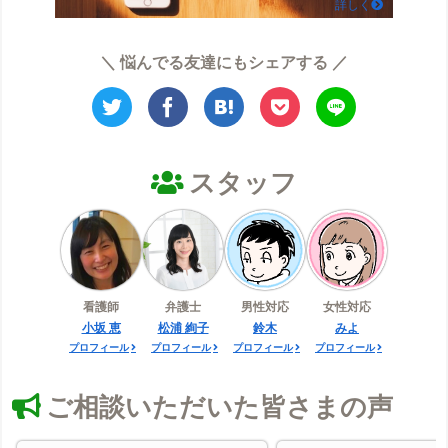
詳しく
＼ 悩んでる友達にもシェアする ／
スタッフ
看護師
弁護士
男性対応
女性対応
小坂 恵
松浦 絢子
鈴木
みよ
プロフィール
プロフィール
プロフィール
プロフィール
ご相談いただいた皆さまの声