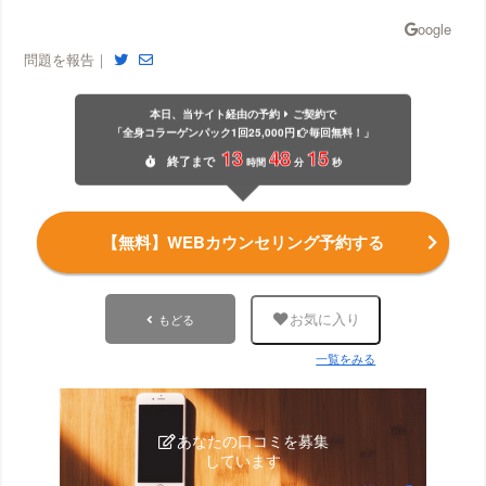
問題を報告｜
本日、当サイト経由の予約
ご契約で
「全身コラーゲンパック1回25,000円
毎回無料！」
13
48
14
終了
まで
時間
分
秒
【無料】WEBカウンセリング予約する
もどる
お気に入り
一覧をみる
あなたの口コミを募集
しています