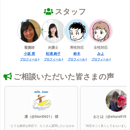
スタッフ
看護師
弁護士
男性対応
女性対応
小坂 恵
松浦 絢子
鈴木
みよ
プロフィール
プロフィール
プロフィール
プロフィール
ご相談いただいた皆さまの声
凛（@Siori0621） 様
おとは（@shura9191
「とても親切な対応で、たくさん質問したにもかか
「対応すごく良くしてもらいました