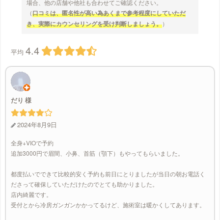
場合、他の店舗や他社も合わせてご確認ください。
（
口コミは、匿名性が高い為あくまで参考程度にしていただ
き、実際にカウンセリングを受け判断しましょう。
）
4.4
平均
だり
2024年8月9日
全身+VIOで予約
追加3000円で眉間、小鼻、首筋（顎下）もやってもらいました。
都度払いでできて比較的安く予約も前日にとりましたが当日の朝お電話く
ださって確保していただけたのでとても助かりました。
店内綺麗です。
受付とから冷房ガンガンかかってるけど、施術室は暖かくしてあります。