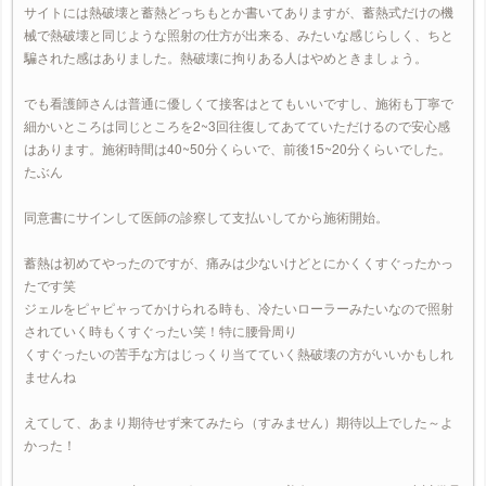
サイトには熱破壊と蓄熱どっちもとか書いてありますが、蓄熱式だけの機
械で熱破壊と同じような照射の仕方が出来る、みたいな感じらしく、ちと
騙された感はありました。熱破壊に拘りある人はやめときましょう。
でも看護師さんは普通に優しくて接客はとてもいいですし、施術も丁寧で
細かいところは同じところを2~3回往復してあてていただけるので安心感
はあります。施術時間は40~50分くらいで、前後15~20分くらいでした。
たぶん
同意書にサインして医師の診察して支払いしてから施術開始。
蓄熱は初めてやったのですが、痛みは少ないけどとにかくくすぐったかっ
たです笑
ジェルをピャピャってかけられる時も、冷たいローラーみたいなので照射
されていく時もくすぐったい笑！特に腰骨周り
くすぐったいの苦手な方はじっくり当てていく熱破壊の方がいいかもしれ
ませんね
えてして、あまり期待せず来てみたら（すみません）期待以上でした～よ
かった！