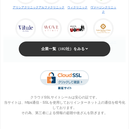
アリシアクリニック
アルファクリニック
ウィクリニック
ヴァージンクリニッ
ク
ヴィトゥレ
ウォブクリニック中
UOMO（ウオモ）
エイトビューティー
目黒
クリニック
梅田ビューティーク
エステ・タイム
エステティックTBC
SBS TOKYO
リニック
クラウドSSLサイトシールは安心の証です。
当サイトは、https通信・SSLを使用しておりインターネット上の通信を暗号化
しております。
S-Labo（エスラ
エピレ
エミナルクリニック
エルクリニック
その為、第三者による情報の盗聴や改ざんを防ぎます。
ボ）