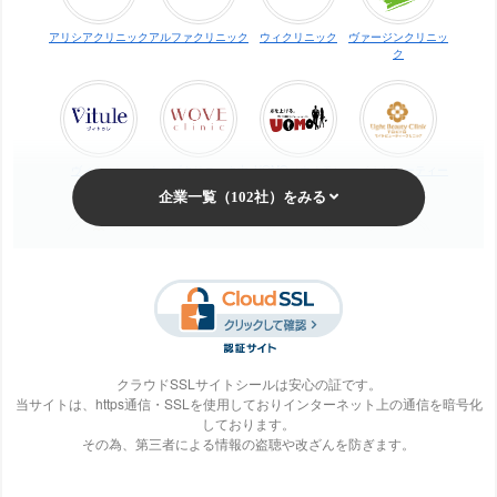
アリシアクリニック
アルファクリニック
ウィクリニック
ヴァージンクリニッ
ク
ヴィトゥレ
ウォブクリニック中
UOMO（ウオモ）
エイトビューティー
目黒
クリニック
梅田ビューティーク
エステ・タイム
エステティックTBC
SBS TOKYO
リニック
クラウドSSLサイトシールは安心の証です。
当サイトは、https通信・SSLを使用しておりインターネット上の通信を暗号化
しております。
S-Labo（エスラ
エピレ
エミナルクリニック
エルクリニック
その為、第三者による情報の盗聴や改ざんを防ぎます。
ボ）