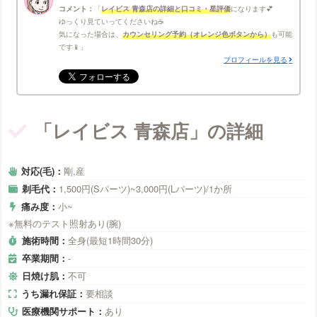
コメント：
レイビス 青森店の詳細と口コミ・星評価
になります💕
ゆっくり見ていってくださいね☕
気になった場合は、
カウンセリング予約（オレンジ色ボタンから）
も可能
です📱
プロフィールを見る
「レイビス 青森店」の詳細
対応(毛)：
剛,産
剃毛代：
1,500円(Sパーツ)~3,000円(Lパーツ)/1か所
痛み度：
小~
※無料のテスト照射あり(腕)
施術時間：
全身(最短1時間30分)
卒業期間：
-
日焼け肌：
不可
うち漏れ保証：
要相談
医療機関サポート：
あり