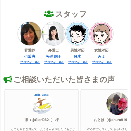
スタッフ
看護師
弁護士
男性対応
女性対応
小坂 恵
松浦 絢子
鈴木
みよ
プロフィール
プロフィール
プロフィール
プロフィール
ご相談いただいた皆さまの声
凛（@Siori0621） 様
おとは（@shura9191
「とても親切な対応で、たくさん質問したにもかか
「対応すごく良くしてもらいました