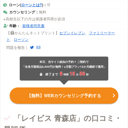
ローン(
ローンとは?
)：
可
カウンセリング：
無料
※高校生以下の方は保護者同席が必須
年齢：
-
親権者同意書
【
かんたんネットプリント】
セブンイレブン
、
ファミリーマー
ト
、
ローソン
問題を報告｜
本日、当サイト経由の予約
ご契約で
「全身月額税込6,600円が無料！※月額プラン12か月継続で適用」
8
15
56
終了
まで
時間
分
秒
【無料】WEBカウンセリング予約する
「レイビス 青森店」の口コミ・