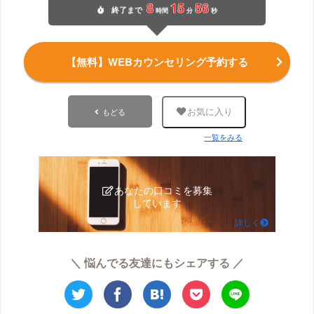
8
15
56
終了
まで
時間
分
秒
【無料】WEBカウンセリング予約する
もどる
お気に入り
一覧をみる
あなたの口コミを募集
しています
詳しく
＼ 悩んでる友達にもシェアする ／