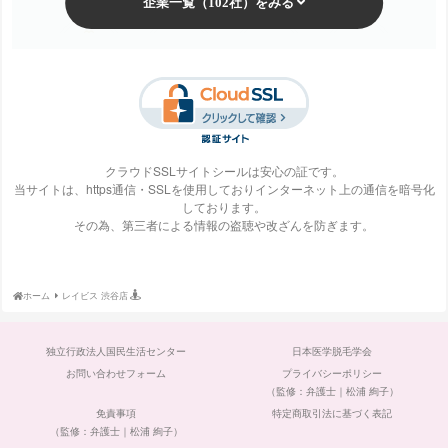
梅田ビューティーク
エステ・タイム
エステティックTBC
SBS TOKYO
リニック
クラウドSSLサイトシールは安心の証です。
当サイトは、https通信・SSLを使用しておりインターネット上の通信を暗号化
しております。
S-Labo（エスラ
エピレ
エミナルクリニック
エルクリニック
その為、第三者による情報の盗聴や改ざんを防ぎます。
ボ）
ホーム
レイビス 渋谷店
エルセーヌ
大阪美容クリニック
大宮中央クリニック
表参道スキンクリニ
独立行政法人国民生活センター
日本医学脱毛学会
ック
お問い合わせフォーム
プライバシーポリシー
（監修：弁護士｜松浦 絢子）
免責事項
特定商取引法に基づく表記
（監修：弁護士｜松浦 絢子）