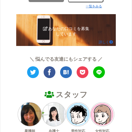
一覧をみる
あなたの口コミを募集
しています
詳しく
＼ 悩んでる友達にもシェアする ／
スタッフ
看護師
弁護士
男性対応
女性対応