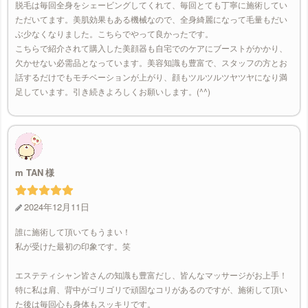
脱毛は毎回全身をシェービングしてくれて、毎回とても丁寧に施術してい
ただいてます。美肌効果もある機械なので、全身綺麗になって毛量もだい
ぶ少なくなりました。こちらでやって良かったです。
こちらで紹介されて購入した美顔器も自宅でのケアにブーストがかかり、
欠かせない必需品となっています。美容知識も豊富で、スタッフの方とお
話するだけでもモチベーションが上がり、顔もツルツルツヤツヤになり満
足しています。引き続きよろしくお願いします。(^^)
m TAN
2024年12月11日
誰に施術して頂いてもうまい！
私が受けた最初の印象です。笑
エステティシャン皆さんの知識も豊富だし、皆んなマッサージがお上手！
特に私は肩、背中がゴリゴリで頑固なコリがあるのですが、施術して頂い
た後は毎回心も身体もスッキリです。