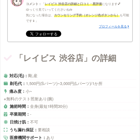
コメント：
レイビス 渋谷店の詳細と口コミ・星評価
になります💕
ゆっくり見ていってくださいね☕
気になった場合は、
カウンセリング予約（オレンジ色ボタンから）
も可能
です📱
プロフィールを見る
「レイビス 渋谷店」の詳細
対応(毛)：
剛,産
剃毛代：
1,500円(Sパーツ)~3,000円(Lパーツ)/1か所
痛み度：
小~
※無料のテスト照射あり(腕)
施術時間：
全身(最短1時間30分)
卒業期間：
-
日焼け肌：
不可
うち漏れ保証：
要相談
医療機関サポート：
あり