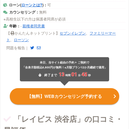
ローン(
ローンとは?
)：
可
カウンセリング：
無料
※高校生以下の方は保護者同席が必須
年齢：
-
親権者同意書
【
かんたんネットプリント】
セブンイレブン
、
ファミリーマー
ト
、
ローソン
問題を報告｜
本日、当サイト経由の予約
ご契約で
「全身月額税込6,600円が無料！※月額プラン12か月継続で適用」
13
01
44
終了
まで
時間
分
秒
【無料】WEBカウンセリング予約する
「レイビス 渋谷店」の口コミ・