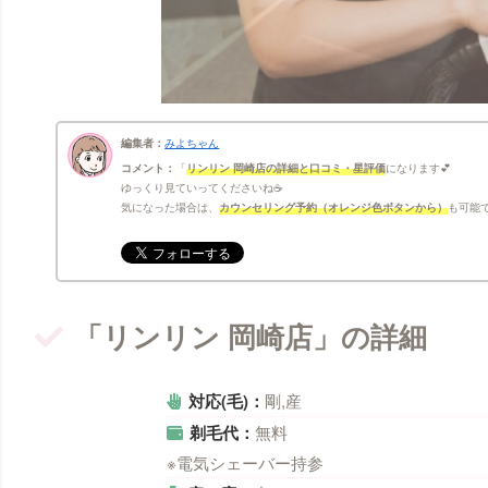
編集者：
みよちゃん
コメント：
リンリン 岡崎店の詳細と口コミ・星評価
になります💕
ゆっくり見ていってくださいね☕
気になった場合は、
カウンセリング予約（オレンジ色ボタンから）
も可能で
「リンリン 岡崎店」の詳細
対応(毛)：
剛,産
剃毛代：
無料
※電気シェーバー持参