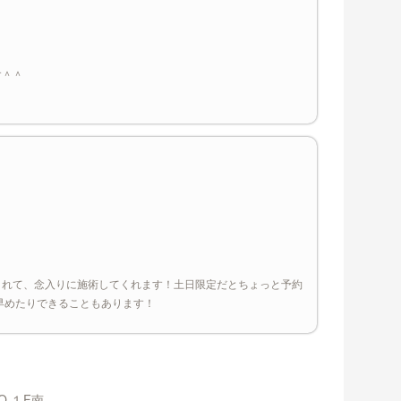
す＾＾
くれて、念入りに施術してくれます！土日限定だとちょっと予約
早めたりできることもあります！
O １F南