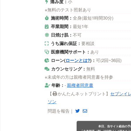
痛み度：
小
※無料のテスト照射あり
施術時間：
全身(最短1時間30分)
卒業期間：
最短1年
日焼け肌：
不可
うち漏れ保証：
要相談
医療機関サポート：
あり
ローン(
ローンとは?
)：
可(2回~36回)
カウンセリング：
無料
※未成年の方は親権者同意書を持参
年齢：
-
親権者同意書
【
かんたんネットプリント】
セブンイ
ソン
問題を報告｜
本日、当サイト経由の予