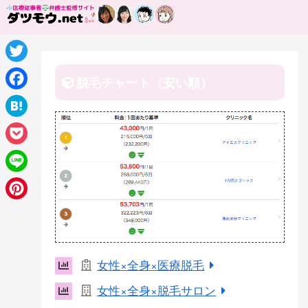
T
脱毛チャート（安い順）
w
F
i
a
H
t
c
a
P
t
e
t
o
e
L
b
e
c
r
i
o
P
n
k
n
o
i
a
e
e
k
n
女性×全身×医療脱毛
t
t
女性×全身×脱毛サロン
e