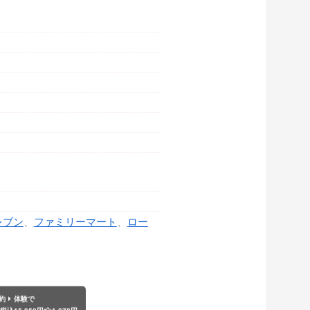
レブン
、
ファミリーマート
、
ロー
約
体験で