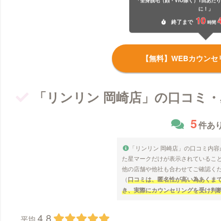
「全身脱毛（顔・VIO除く）1回あたり税
に！」
10
終了
まで
時間
【無料】WEBカウンセ
「リンリン 岡崎店」の口コミ・
5
件あ
「リンリン 岡崎店」の口コミ内
た星マークだけが表示されているこ
他の店舗や他社も合わせてご確認く
（
口コミは、匿名性が高い為あくま
き、実際にカウンセリングを受け判
4.8
平均