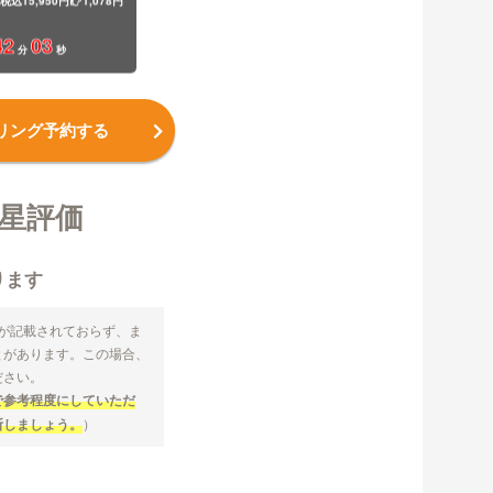
込15,950円
1,078円
42
01
分
秒
リング予約する
星評価
ります
容が記載されておらず、ま
とがあります。この場合、
ださい。
で参考程度にしていただ
断しましょう。
）