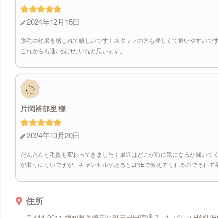
2024年12月15日
脱毛の効果を感じれて嬉しいです！スタッフの方も優しくて通いやすいで
これからも通い続けたいなと思います。
片岡裕郁里
2024年10月20日
だんだんと毛質も変わってきました！最近はどこが特に気になるか聞いて
が取りにくいですが、キャンセルがあるとLINEで教えてくれるのでそれで
住所
〒444-0011 愛知県岡崎市欠町三田田南通７−１ パレスHAKUH