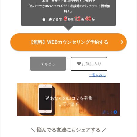
本日、当サイト経由の予約
ご契約で
「各パーツが35%〜66%OFF！相談時のパッチテスト照射無
料！」
6
12
39
終了
まで
時間
分
秒
【無料】WEBカウンセリング予約する
もどる
お気に入り
一覧をみる
あなたの口コミを募集
しています
詳しく
＼ 悩んでる友達にもシェアする ／