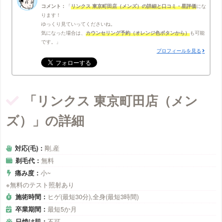
コメント：
リンクス 東京町田店（メンズ）の詳細と口コミ・星評価
にな
ります！
ゆっくり見ていってくださいね。
気になった場合は、
カウンセリング予約（オレンジ色ボタンから）
も可能
です。
プロフィールを見る
「リンクス 東京町田店（メン
ズ）」の詳細
対応(毛)：
剛,産
剃毛代：
無料
痛み度：
小~
※無料のテスト照射あり
施術時間：
ヒゲ(最短30分),全身(最短3時間)
卒業期間：
最短5か月
日焼け肌：
不可