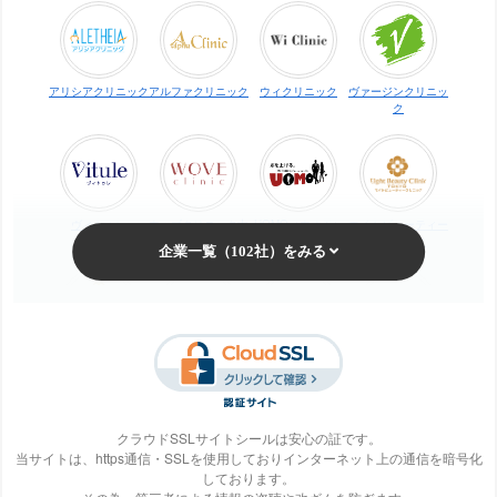
アリシアクリニック
アルファクリニック
ウィクリニック
ヴァージンクリニッ
ク
ヴィトゥレ
ウォブクリニック中
UOMO（ウオモ）
エイトビューティー
目黒
クリニック
梅田ビューティーク
エステ・タイム
エステティックTBC
SBS TOKYO
リニック
クラウドSSLサイトシールは安心の証です。
当サイトは、https通信・SSLを使用しておりインターネット上の通信を暗号化
しております。
S-Labo（エスラ
エピレ
エミナルクリニック
エルクリニック