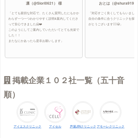
凛（@Siori0621） 様
おとは（@shura9191
「とても親切な対応で、たくさん質問したにもかか
「対応すごく良くしてもらいました
わらず一つ一つわかりやすく説明&案内してくださ
自分の条件に合うクリニックを探し
って安心できました🤗❤️
がとうございます🙇‍♀️😭」
このようにしてご案内していただいてとても光栄で
した！！
またなにかあったら是非お願いします」
掲載企業１０２社一覧（五十音
順）
アイエスクリニック
アイセル
芦屋JINクリニック
アモーレクリニック