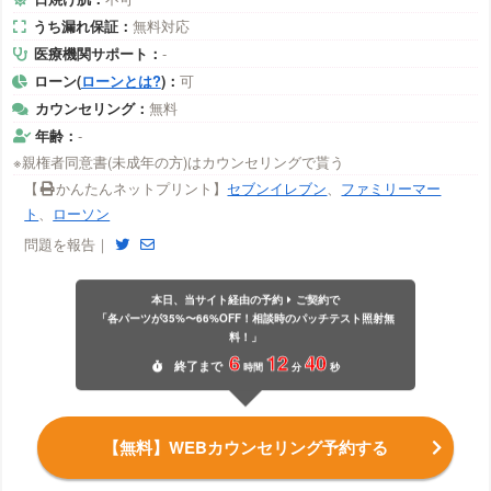
うち漏れ保証：
無料対応
医療機関サポート：
-
ローン(
ローンとは?
)：
可
カウンセリング：
無料
年齢：
-
※親権者同意書(未成年の方)はカウンセリングで貰う
【
かんたんネットプリント】
セブンイレブン
、
ファミリーマー
ト
、
ローソン
問題を報告｜
本日、当サイト経由の予約
ご契約で
「各パーツが35%〜66%OFF！相談時のパッチテスト照射無
料！」
6
12
39
終了
まで
時間
分
秒
【無料】WEBカウンセリング予約する