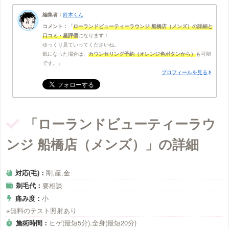
編集者：
鈴木くん
コメント：
ローランドビューティーラウンジ 船橋店（メンズ）の詳細と
口コミ・星評価
になります！
ゆっくり見ていってくださいね。
気になった場合は、
カウンセリング予約（オレンジ色ボタンから）
も可能
です。
プロフィールを見る
「ローランドビューティーラウ
ンジ 船橋店（メンズ）」の詳細
対応(毛)：
剛,産,金
剃毛代：
要相談
痛み度：
小
※無料のテスト照射あり
施術時間：
ヒゲ(最短5分),全身(最短20分)