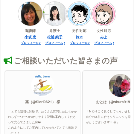
看護師
弁護士
男性対応
女性対応
小坂 恵
松浦 絢子
鈴木
みよ
プロフィール
プロフィール
プロフィール
プロフィール
ご相談いただいた皆さまの声
凛（@Siori0621） 様
おとは（@shura9191
「とても親切な対応で、たくさん質問したにもかか
「対応すごく良くしてもらいました
わらず一つ一つわかりやすく説明&案内してくださ
自分の条件に合うクリニックを探し
って安心できました🤗❤️
がとうございます🙇‍♀️😭」
このようにしてご案内していただいてとても光栄で
した！！