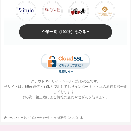
ヴィトゥレ
ウォブクリニック中
UOMO（ウオモ）
エイトビューティー
目黒
クリニック
梅田ビューティーク
エステ・タイム
エステティックTBC
SBS TOKYO
リニック
クラウドSSLサイトシールは安心の証です。
当サイトは、https通信・SSLを使用しておりインターネット上の通信を暗号化
しております。
S-Labo（エスラ
エピレ
エミナルクリニック
エルクリニック
その為、第三者による情報の盗聴や改ざんを防ぎます。
ボ）
ホーム
ローランドビューティーラウンジ 船橋店（メンズ）
エルセーヌ
大阪美容クリニック
大宮中央クリニック
表参道スキンクリニ