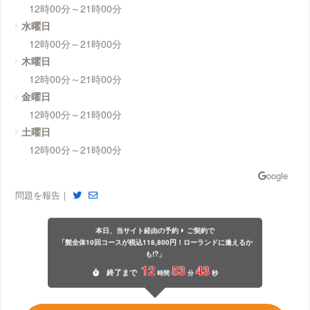
12時00分～21時00分
水曜日
12時00分～21時00分
木曜日
12時00分～21時00分
金曜日
12時00分～21時00分
土曜日
12時00分～21時00分
問題を報告｜
本日、当サイト経由の予約
ご契約で
「髭全体10回コースが税込118,800円！ローランドに逢えるか
も!?」
12
53
43
終了
まで
時間
分
秒