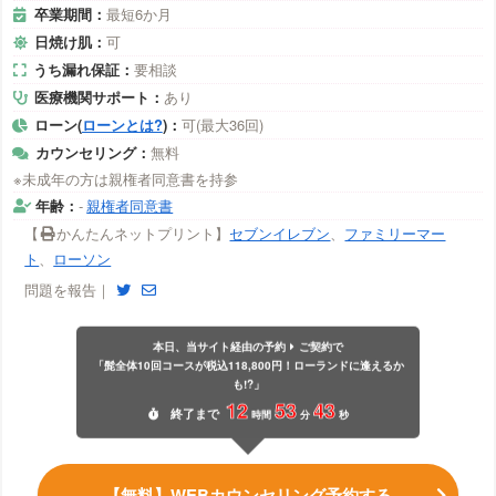
卒業期間：
最短6か月
日焼け肌：
可
うち漏れ保証：
要相談
医療機関サポート：
あり
ローン(
ローンとは?
)：
可(最大36回)
カウンセリング：
無料
※未成年の方は親権者同意書を持参
年齢：
-
親権者同意書
【
かんたんネットプリント】
セブンイレブン
、
ファミリーマー
ト
、
ローソン
問題を報告｜
本日、当サイト経由の予約
ご契約で
「髭全体10回コースが税込118,800円！ローランドに逢えるか
も!?」
12
53
43
終了
まで
時間
分
秒
【無料】WEBカウンセリング予約する