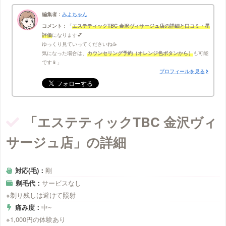
編集者：
みよちゃん
コメント：
エステティックTBC 金沢ヴィサージュ店の詳細と口コミ・星
評価
になります💕
ゆっくり見ていってくださいね☕
気になった場合は、
カウンセリング予約（オレンジ色ボタンから）
も可能
です📱
プロフィールを見る
「エステティックTBC 金沢ヴィ
サージュ店」の詳細
対応(毛)：
剛
剃毛代：
サービスなし
※剃り残しは避けて照射
痛み度：
中~
※1,000円の体験あり