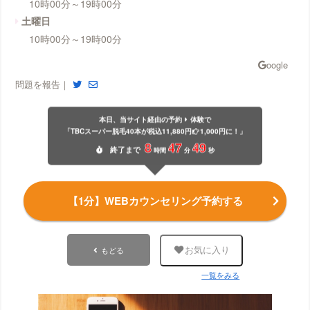
10時00分～19時00分
土曜日
10時00分～19時00分
問題を報告｜
本日、当サイト経由の予約
体験で
「TBCスーパー脱毛40本が税込11,880円
1,000円に！」
8
47
49
終了
まで
時間
分
秒
【1分】WEBカウンセリング予約する
もどる
お気に入り
一覧をみる