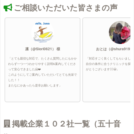
ご相談いただいた皆さまの声
凛（@Siori0621） 様
おとは（@shura9191
「とても親切な対応で、たくさん質問したにもかか
「対応すごく良くしてもらいました
わらず一つ一つわかりやすく説明&案内してくださ
自分の条件に合うクリニックを探し
って安心できました🤗❤️
がとうございます🙇‍♀️😭」
このようにしてご案内していただいてとても光栄で
した！！
またなにかあったら是非お願いします」
掲載企業１０２社一覧（五十音