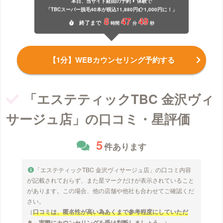
本日、当サイト経由の予約
体験で
「TBCスーパー脱毛40本が税込11,880円
1,000円に！」
8
47
49
終了
まで
時間
分
秒
【1分】WEBカウンセリング予約する
「エステティックTBC 金沢ヴィ
サージュ店」の口コミ・星評価
5
件あります
「エステティックTBC 金沢ヴィサージュ店」の口コミ内容
が記載されておらず、また星マークだけが表示されていること
があります。この場合、他の店舗や他社も合わせてご確認くだ
さい。
（
口コミは、匿名性が高い為あくまで参考程度にしていただ
き、実際にカウンセリングを受け判断しましょう。
）