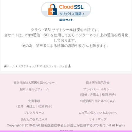
梅田ビューティーク
エステ・タイム
エステティックTBC
SBS TOKYO
リニック
クラウドSSLサイトシールは安心の証です。
当サイトは、https通信・SSLを使用しておりインターネット上の通信を暗号化
しております。
S-Labo（エスラ
エピレ
エミナルクリニック
エルクリニック
その為、第三者による情報の盗聴や改ざんを防ぎます。
ボ）
ホーム
エステティックTBC 金沢ヴィサージュ店
エルセーヌ
大阪美容クリニック
大宮中央クリニック
表参道スキンクリニ
独立行政法人国民生活センター
日本医学脱毛学会
ック
お問い合わせフォーム
プライバシーポリシー
（監修：弁護士｜松浦 絢子）
免責事項
特定商取引法に基づく表記
（監修：弁護士｜松浦 絢子）
プレスリリース
ムダ毛で悩んでいるあなたへ
ガーデンクリニック
カルミア美肌クリニ
川崎中央クリニック
京都ビューティーク
ック
リニック
あなたのお気に入り
サイトマップ
Copyright © 2019-2026 脱毛医療従事者と弁護士が監修するダツモウ.net All Rights
Reserved.