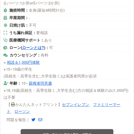
(Lパーツ:1か所orSパーツ:2か所)
施術時間：
全身(最短4時間31分)
卒業期間：
-
日焼け肌：
不可
うち漏れ保証：
要相談
医療機関サポート：
あり
ローン(
ローンとは?
)：
可
カウンセリング：
有料
※
相談＆1,000円体験
※15~19歳の学生
(高校生・高専生含む,大学生除く)は保護者同席が必須
年齢：
15~
親権者同意書
※18,19歳(高校生・高専生除く,大学生含む)方の相談＆体験のみ(1,000円)
は不要
【
かんたんネットプリント】
セブンイレブン
、
ファミリーマー
ト
、
ローソン
問題を報告｜