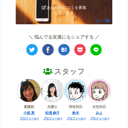
あなたの口コミを募集
しています
詳しく
＼ 悩んでる友達にもシェアする ／
スタッフ
看護師
弁護士
男性対応
女性対応
小坂 恵
松浦 絢子
鈴木
みよ
プロフィール
プロフィール
プロフィール
プロフィール