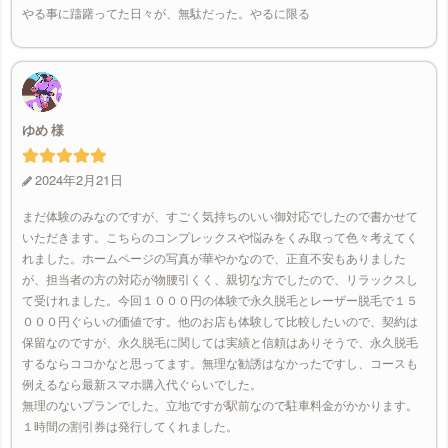
やる事に躊躇ってた日々が、無駄だった。やるに限る
ゆめ
2024年2月21日
まだ体験のみなのですが、すごく気持ちのいい御対応でしたので書かせて
いただきます。こちらのコンプレックスや悩みをくみ取って色々考えてく
れました。ホームページの写真が華やかなので、正直不安もありました
が、担当者の方の対応が物腰引くく、親切な方でしたので、リラックスし
て受けれました。今回１０００円の体験で永久脱毛とレーザー脱毛で１５
０００円ぐらいの価値です。他のお店も体験して比較したいので、契約は
保留なのですが、永久脱毛に関しては実績と信頼はありそうで、永久脱毛
するならココかなと思ってます。無理な勧誘はなかったですし、コースも
例えるなら最新スマホ購入代ぐらいでした。
無理のないプランでした。立地ですが駅前なので駐車料金がかかります。
１時間の割引券は発行してくれました。