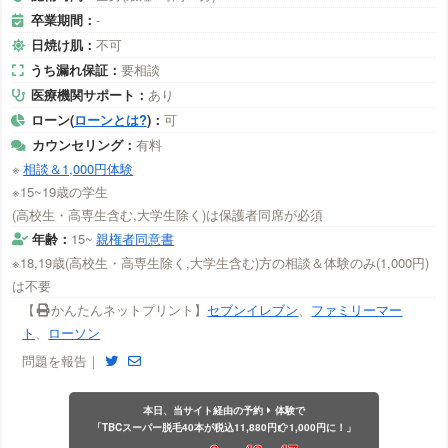
卒業期間：
-
日焼け肌：
不可
うち漏れ保証：
要相談
医療機関サポート：
あり
ローン(
ローンとは?
)：
可
カウンセリング：
有料
※
相談＆1,000円体験
※15~19歳の学生
(高校生・高専生含む,大学生除く)は保護者同席が必須
年齢：
15~
親権者同意書
※18,19歳(高校生・高専生除く,大学生含む)方の相談＆体験のみ(1,000円)
は不要
【
かんたんネットプリント】
セブンイレブン
、
ファミリーマー
ト
、
ローソン
問題を報告｜
本日、当サイト経由の予約
体験で
「TBCスーパー脱毛40本が税込11,880円
1,000円に！」