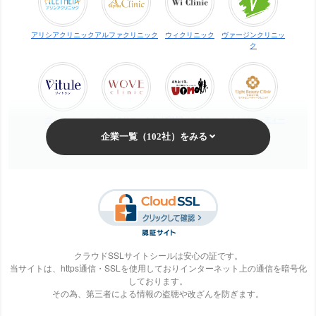
アリシアクリニック
アルファクリニック
ウィクリニック
ヴァージンクリニッ
ク
ヴィトゥレ
ウォブクリニック中
UOMO（ウオモ）
エイトビューティー
目黒
クリニック
梅田ビューティーク
エステ・タイム
エステティックTBC
SBS TOKYO
リニック
クラウドSSLサイトシールは安心の証です。
当サイトは、https通信・SSLを使用しておりインターネット上の通信を暗号化
しております。
S-Labo（エスラ
エピレ
エミナルクリニック
エルクリニック
その為、第三者による情報の盗聴や改ざんを防ぎます。
ボ）