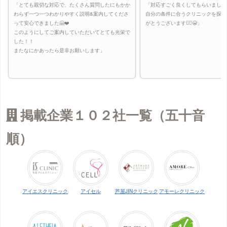
「とても親切な対応で、たくさん質問したにもかか
「対応すごく良くしてもらいました
わらず一つ一つわかりやすく説明&案内してくださ
自分の条件に合うクリニックを探し
って安心できました🤗❤️
がとうございます🙇‍♀️😭」
このようにしてご案内していただいてとても光栄で
した！！
またなにかあったら是非お願いします」
掲載企業１０２社一覧（五十音
順）
アイエスクリニック
アイセル
芦屋JINクリニック
アモーレクリニック