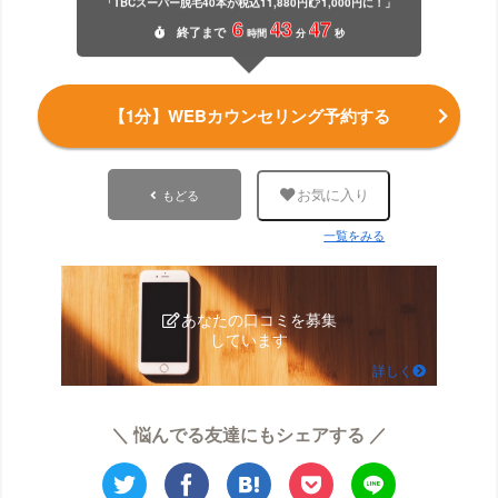
「TBCスーパー脱毛40本が税込11,880円
1,000円に！」
6
43
46
終了
まで
時間
分
秒
【1分】WEBカウンセリング予約する
もどる
お気に入り
一覧をみる
あなたの口コミを募集
しています
詳しく
＼ 悩んでる友達にもシェアする ／