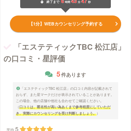
6
43
46
終了
まで
時間
分
秒
【1分】WEBカウンセリング予約する
「エステティックTBC 松江店」
の口コミ・星評価
5
件あります
「エステティックTBC 松江店」の口コミ内容が記載されて
おらず、また星マークだけが表示されていることがあります。
この場合、他の店舗や他社も合わせてご確認ください。
（
口コミは、匿名性が高い為あくまで参考程度にしていただ
き、実際にカウンセリングを受け判断しましょう。
）
5
平均