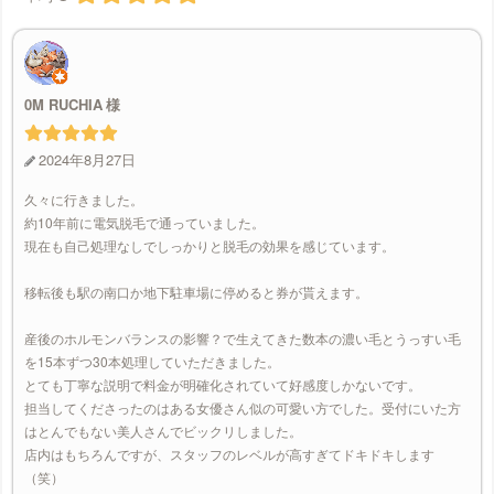
0M RUCHIA
2024年8月27日
久々に行きました。
約10年前に電気脱毛で通っていました。
現在も自己処理なしでしっかりと脱毛の効果を感じています。
移転後も駅の南口か地下駐車場に停めると券が貰えます。
産後のホルモンバランスの影響？で生えてきた数本の濃い毛とうっすい毛
を15本ずつ30本処理していただきました。
とても丁寧な説明で料金が明確化されていて好感度しかないです。
担当してくださったのはある女優さん似の可愛い方でした。受付にいた方
はとんでもない美人さんでビックリしました。
店内はもちろんですが、スタッフのレベルが高すぎてドキドキします
（笑）