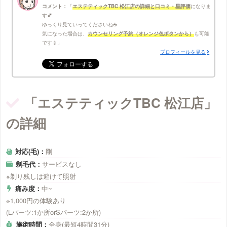
コメント：
エステティックTBC 松江店の詳細と口コミ・星評価
になりま
す💕
ゆっくり見ていってくださいね☕
気になった場合は、
カウンセリング予約（オレンジ色ボタンから）
も可能
です📱
プロフィールを見る
「エステティックTBC 松江店」
の詳細
対応(毛)：
剛
剃毛代：
サービスなし
※剃り残しは避けて照射
痛み度：
中~
※1,000円の体験あり
(Lパーツ:1か所orSパーツ:2か所)
施術時間：
全身(最短4時間31分)