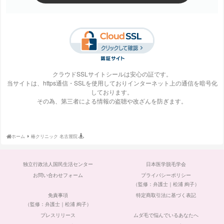
梅田ビューティーク
エステ・タイム
エステティックTBC
SBS TOKYO
リニック
クラウドSSLサイトシールは安心の証です。
当サイトは、https通信・SSLを使用しておりインターネット上の通信を暗号化
しております。
S-Labo（エスラ
エピレ
エミナルクリニック
エルクリニック
その為、第三者による情報の盗聴や改ざんを防ぎます。
ボ）
ホーム
椿クリニック 名古屋院
エルセーヌ
大阪美容クリニック
大宮中央クリニック
表参道スキンクリニ
独立行政法人国民生活センター
日本医学脱毛学会
ック
お問い合わせフォーム
プライバシーポリシー
（監修：弁護士｜松浦 絢子）
免責事項
特定商取引法に基づく表記
（監修：弁護士｜松浦 絢子）
プレスリリース
ムダ毛で悩んでいるあなたへ
ガーデンクリニック
カルミア美肌クリニ
川崎中央クリニック
京都ビューティーク