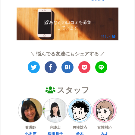
あなたの口コミを募集
しています
詳しく
＼ 悩んでる友達にもシェアする ／
スタッフ
看護師
弁護士
男性対応
女性対応
小坂 恵
松浦 絢子
鈴木
みよ