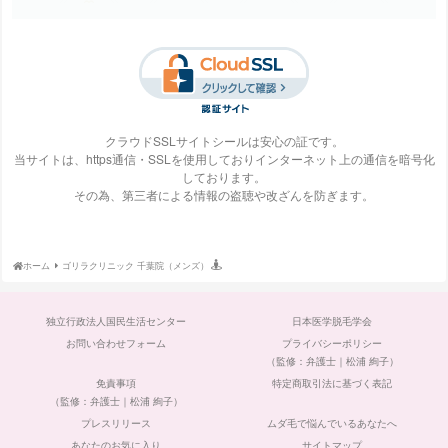
梅田ビューティーク
エステ・タイム
エステティックTBC
SBS TOKYO
リニック
クラウドSSLサイトシールは安心の証です。
当サイトは、https通信・SSLを使用しておりインターネット上の通信を暗号化
しております。
S-Labo（エスラ
エピレ
エミナルクリニック
エルクリニック
その為、第三者による情報の盗聴や改ざんを防ぎます。
ボ）
ホーム
ゴリラクリニック 千葉院（メンズ）
エルセーヌ
大阪美容クリニック
大宮中央クリニック
表参道スキンクリニ
独立行政法人国民生活センター
日本医学脱毛学会
ック
お問い合わせフォーム
プライバシーポリシー
（監修：弁護士｜松浦 絢子）
免責事項
特定商取引法に基づく表記
（監修：弁護士｜松浦 絢子）
プレスリリース
ムダ毛で悩んでいるあなたへ
ガーデンクリニック
カルミア美肌クリニ
川崎中央クリニック
京都ビューティーク
ック
リニック
あなたのお気に入り
サイトマップ