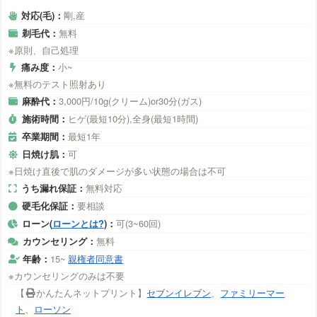
対応(毛)：
剛,産
剃毛代：
無料
※原則、自己処理
痛み度：
小~
※無料のテスト照射あり
麻酔代：
3,000円/10g(クリーム)or30分(ガス)
施術時間：
ヒゲ(最短10分),全身(最短1時間)
卒業期間：
最短1年
日焼け肌：
可
※日焼け直後で肌のダメージが多い状態の場合は不可
うち漏れ保証：
無料対応
硬毛化保証：
要相談
ローン(
ローンとは?
)：
可(3~60回)
カウンセリング：
無料
年齢：
15~
親権者同意書
※カウンセリングのみは不要
【
かんたんネットプリント】
セブンイレブン
、
ファミリーマー
ト
、
ローソン