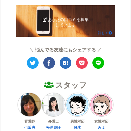
あなたの口コミを募集
しています
詳しく
＼ 悩んでる友達にもシェアする ／
スタッフ
看護師
弁護士
男性対応
女性対応
小坂 恵
松浦 絢子
鈴木
みよ