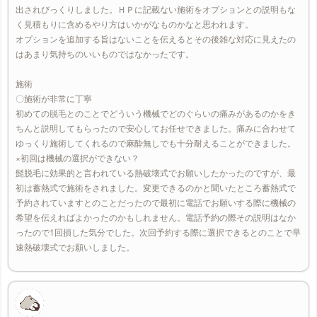
出されびっくりしました。ＨＰに記載ない施術をオプションとの説明もな
く見積もりに含めるやり方はいかがなものかなと思われます。
オプションを追加する旨はないことを伝えるとその後雑な対応に見えたの
はあまり気持ちのいいものではなかったです。
施術
〇施術が非常に丁寧
初めての脱毛とのことでどういう機械でどのぐらいの痛みがあるのかをき
ちんと説明してもらったので安心してお任せできました。痛みに合わせて
ゆっくり施術してくれるので麻酔無しでも十分耐えることができました。
×初回は機械の選択ができない？
髭脱毛に効果的と言われている熱破壊式でお願いしたかったのですが、最
初は蓄熱式で施術をされました。変更できるのかと聞いたところ蓄熱式で
予約されていますとのことだったので最初に電話でお願いする際に機械の
希望を伝えればよかったのかもしれません。電話予約の際その説明はなか
ったので1回損した気分でした。次回予約する際に選択できるとのことで早
速熱破壊式でお願いしました。