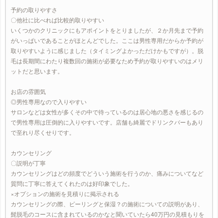
予約の取りやすさ
〇他社に比べれば比較的取りやすい
いくつかのクリニックにもアポイントをとりましたが、２か月先まで予約
がいっぱいであることがほとんどでした。ここは男性専用だからか予約が
取りやすいように感じました（タイミングよかっただけかもですが）。脱
毛は長期間にわたり複数回の施術が必要なため予約が取りやすいのはメリ
ットだと思います。
お店の雰囲気
◎男性専用なので入りやすい
サロンなどは女性が多くその中で待っているのは居心地の悪さを感じるの
で男性専用は圧倒的に入りやすいです。店舗も綺麗でドリンクバーもあり
で至れり尽くせりです。
カウンセリング
〇説明が丁寧
カウンセリングはどの頻度でどういう施術を行うのか、痛みについてなど
質問に丁寧に答えてくれたのは好印象でした。
×オプションの施術を見積りに掲示される
カウンセリングの際、ピーリングと保湿？の施術についての説明があり、
髭脱毛のコースに含まれているのかなと聞いていたら40万円の見積もりを