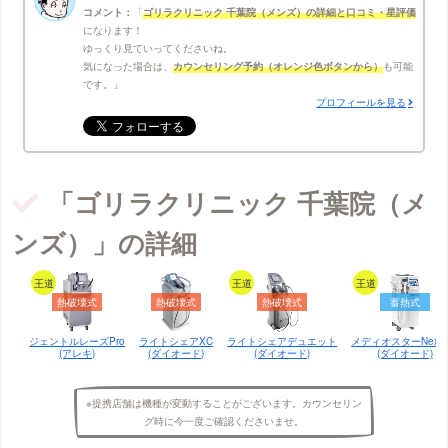
コメント：
ゴリラクリニック 千葉院（メンズ）の詳細と口コミ・星評価
になります！
ゆっくり見ていってくださいね。
気になった場合は、
カウンセリング予約（オレンジ色ボタンから）
も可能
です。
プロフィールを見る
「ゴリラクリニック 千葉院（メ
ンズ）」の詳細
王道
王道
王道
熱破壊式
熱破壊式
熱破壊式
蓄熱式
ジェントルレーズPro
ライトシェアXC
ライトシェアデュエット
メディオスターNextP
(アレキ)
(ダイオード)
(ダイオード)
(ダイオード)
※提携店舗は機種が変動することがございます。カウンセリン
グ時に今一度ご確認くださいませ。