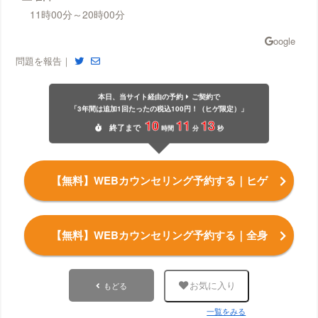
11時00分～20時00分
問題を報告｜
本日、当サイト経由の予約
ご契約で
「3年間は追加1回たったの税込100円！（ヒゲ限定）」
10
11
12
終了
まで
時間
分
秒
【無料】WEBカウンセリング予約する
｜ヒゲ
【無料】WEBカウンセリング予約する
｜全身
もどる
お気に入り
一覧をみる