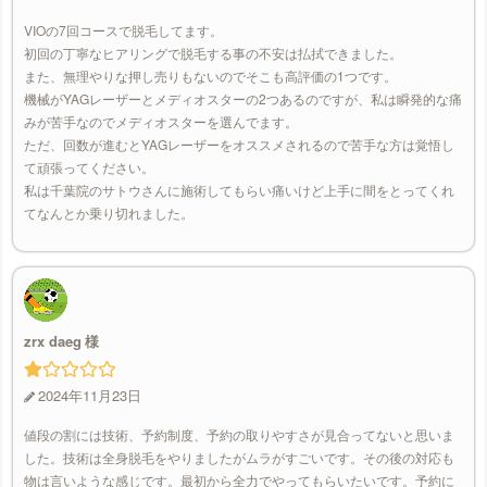
VIOの7回コースで脱毛してます。
初回の丁寧なヒアリングで脱毛する事の不安は払拭できました。
また、無理やりな押し売りもないのでそこも高評価の1つです。
機械がYAGレーザーとメディオスターの2つあるのですが、私は瞬発的な痛
みが苦手なのでメディオスターを選んでます。
ただ、回数が進むとYAGレーザーをオススメされるので苦手な方は覚悟し
て頑張ってください。
私は千葉院のサトウさんに施術してもらい痛いけど上手に間をとってくれ
てなんとか乗り切れました。
zrx daeg
2024年11月23日
値段の割には技術、予約制度、予約の取りやすさが見合ってないと思いま
した。技術は全身脱毛をやりましたがムラがすごいです。その後の対応も
物は言いような感じです。最初から全力でやってもらいたいです。予約に