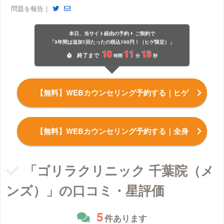
問題を報告｜
本日、当サイト経由の予約
ご契約で
「3年間は追加1回たったの税込100円！（ヒゲ限定）」
10
11
12
終了
まで
時間
分
秒
【無料】WEBカウンセリング予約する
｜ヒゲ
【無料】WEBカウンセリング予約する
｜全身
「ゴリラクリニック 千葉院（メ
ンズ）」の口コミ・星評価
5
件あります