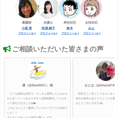
看護師
弁護士
男性対応
女性対応
小坂 恵
松浦 絢子
鈴木
みよ
プロフィール
プロフィール
プロフィール
プロフィール
ご相談いただいた皆さまの声
凛（@Siori0621） 様
おとは（@shura9191
「とても親切な対応で、たくさん質問したにもかか
「対応すごく良くしてもらいました
わらず一つ一つわかりやすく説明&案内してくださ
自分の条件に合うクリニックを探し
って安心できました🤗❤️
がとうございます🙇‍♀️😭」
このようにしてご案内していただいてとても光栄で
した！！
またなにかあったら是非お願いします」