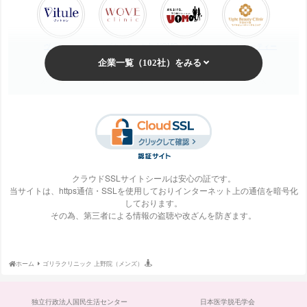
ヴィトゥレ
ウォブクリニック中
UOMO（ウオモ）
エイトビューティー
目黒
クリニック
梅田ビューティーク
エステ・タイム
エステティックTBC
SBS TOKYO
リニック
クラウドSSLサイトシールは安心の証です。
当サイトは、https通信・SSLを使用しておりインターネット上の通信を暗号化
しております。
S-Labo（エスラ
エピレ
エミナルクリニック
エルクリニック
その為、第三者による情報の盗聴や改ざんを防ぎます。
ボ）
ホーム
ゴリラクリニック 上野院（メンズ）
エルセーヌ
大阪美容クリニック
大宮中央クリニック
表参道スキンクリニ
独立行政法人国民生活センター
日本医学脱毛学会
ック