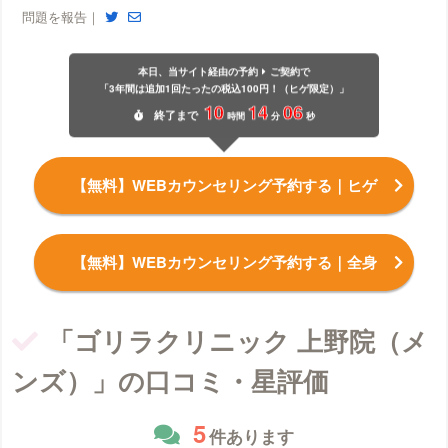
問題を報告｜
本日、当サイト経由の予約
ご契約で
「3年間は追加1回たったの税込100円！（ヒゲ限定）」
10
14
06
終了
まで
時間
分
秒
【無料】WEBカウンセリング予約する
｜ヒゲ
【無料】WEBカウンセリング予約する
｜全身
「ゴリラクリニック 上野院（メ
ンズ）」の口コミ・星評価
5
件あります