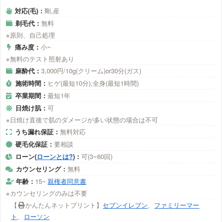
対応(毛)：
剛,産
剃毛代：
無料
※原則、自己処理
痛み度：
小~
※無料のテスト照射あり
麻酔代：
3,000円/10g(クリーム)or30分(ガス)
施術時間：
ヒゲ(最短10分),全身(最短1時間)
卒業期間：
最短1年
日焼け肌：
可
※日焼け直後で肌のダメージが多い状態の場合は不可
うち漏れ保証：
無料対応
硬毛化保証：
要相談
ローン(
ローンとは?
)：
可(3~60回)
カウンセリング：
無料
年齢：
15~
親権者同意書
※カウンセリングのみは不要
【
かんたんネットプリント】
セブンイレブン
、
ファミリーマー
ト
、
ローソン