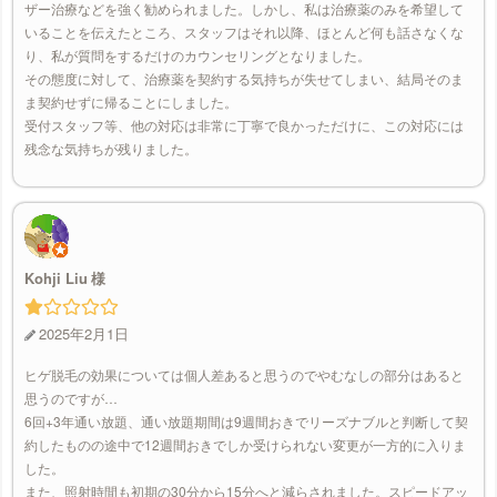
ザー治療などを強く勧められました。しかし、私は治療薬のみを希望して
いることを伝えたところ、スタッフはそれ以降、ほとんど何も話さなくな
り、私が質問をするだけのカウンセリングとなりました。
その態度に対して、治療薬を契約する気持ちが失せてしまい、結局そのま
ま契約せずに帰ることにしました。
受付スタッフ等、他の対応は非常に丁寧で良かっただけに、この対応には
残念な気持ちが残りました。
Kohji Liu
2025年2月1日
ヒゲ脱毛の効果については個人差あると思うのでやむなしの部分はあると
思うのですが…
6回+3年通い放題、通い放題期間は9週間おきでリーズナブルと判断して契
約したものの途中で12週間おきでしか受けられない変更が一方的に入りま
した。
また、照射時間も初期の30分から15分へと減らされました。スピードアッ