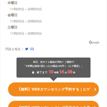
木曜日
11時00分～20時00分
金曜日
11時00分～20時00分
土曜日
11時00分～20時00分
問題を報告｜
本日、当サイト経由の予約
ご契約で
「3年間は追加1回たったの税込100円！（ヒゲ限定）」
10
14
06
終了
まで
時間
分
秒
【無料】WEBカウンセリング予約する
｜ヒゲ