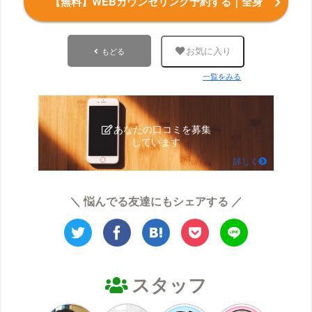
【無料】WEBカウンセリング予約する
｜全身
もどる
お気に入り
一覧をみる
あなたの口コミを募集
しています
詳しく
＼ 悩んでる友達にもシェアする ／
スタッフ