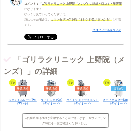
コメント：
ゴリラクリニック 上野院（メンズ）の詳細と口コミ・星評価
になります！
ゆっくり見ていってくださいね。
気になった場合は、
カウンセリング予約（オレンジ色ボタンから）
も可能
です。
プロフィールを見る
「ゴリラクリニック 上野院（メ
ンズ）」の詳細
王道
王道
王道
熱破壊式
熱破壊式
熱破壊式
蓄熱式
ジェントルレーズPro
ライトシェアXC
ライトシェアデュエット
メディオスターNextP
(アレキ)
(ダイオード)
(ダイオード)
(ダイオード)
※提携店舗は機種が変動することがございます。カウンセリン
グ時に今一度ご確認くださいませ。