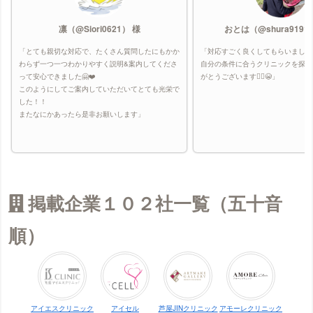
凛（@Siori0621） 様
おとは（@shura9191
「とても親切な対応で、たくさん質問したにもかか
「対応すごく良くしてもらいました
わらず一つ一つわかりやすく説明&案内してくださ
自分の条件に合うクリニックを探し
って安心できました🤗❤️
がとうございます🙇‍♀️😭」
このようにしてご案内していただいてとても光栄で
した！！
またなにかあったら是非お願いします」
掲載企業１０２社一覧（五十音
順）
アイエスクリニック
アイセル
芦屋JINクリニック
アモーレクリニック