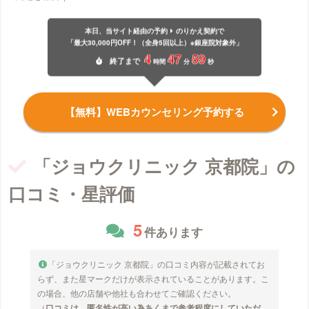
本日、当サイト経由の予約
のりかえ契約で
「最大30,000円OFF！（全身5回以上）※銀座院対象外」
4
47
59
終了
まで
時間
分
秒
【無料】WEBカウンセリング予約する
「ジョウクリニック 京都院」の
口コミ・星評価
5
件あります
「ジョウクリニック 京都院」の口コミ内容が記載されてお
らず、また星マークだけが表示されていることがあります。こ
の場合、他の店舗や他社も合わせてご確認ください。
（
口コミは、匿名性が高い為あくまで参考程度にしていただ