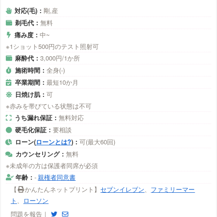
対応(毛)：
剛,産
剃毛代：
無料
痛み度：
中~
※1ショット500円のテスト照射可
麻酔代：
3,000円/1か所
施術時間：
全身(-)
卒業期間：
最短10か月
日焼け肌：
可
※赤みを帯びている状態は不可
うち漏れ保証：
無料対応
硬毛化保証：
要相談
ローン(
ローンとは?
)：
可(最大60回)
カウンセリング：
無料
※未成年の方は保護者同席が必須
年齢：
-
親権者同意書
【
かんたんネットプリント】
セブンイレブン
、
ファミリーマー
ト
、
ローソン
問題を報告｜