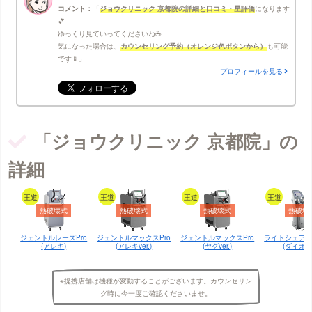
コメント：
ジョウクリニック 京都院の詳細と口コミ・星評価
になります
💕
ゆっくり見ていってくださいね☕
気になった場合は、
カウンセリング予約（オレンジ色ボタンから）
も可能
です📱
プロフィールを見る
「ジョウクリニック 京都院」の
詳細
王道
王道
王道
王道
熱破壊式
熱破壊式
熱破壊式
熱破壊
ジェントルレーズPro
ジェントルマックスPro
ジェントルマックスPro
ライトシェア
(アレキ)
(アレキver.)
(ヤグver.)
(ダイオー
※提携店舗は機種が変動することがございます。カウンセリン
グ時に今一度ご確認くださいませ。