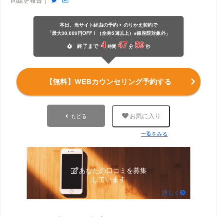
本日、当サイト経由の予約
のりかえ契約で
「最大30,000円OFF！（全身5回以上）※銀座院対象外」
4
47
59
終了
まで
時間
分
秒
【無料】WEBカウンセリング予約する
もどる
お気に入り
一覧をみる
あなたの口コミを募集
しています
詳しく