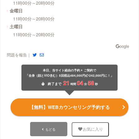
11時00分～20時00分
金曜日
11時00分～20時00分
土曜日
11時00分～20時00分
問題を報告｜
本日、当サイト経由の予約
ご契約で
「全身（顔とVIO含む）5回税込484,000円
242,000円に！」
21
04
58
終了
まで
時間
分
秒
【無料】WEBカウンセリング予約する
もどる
お気に入り