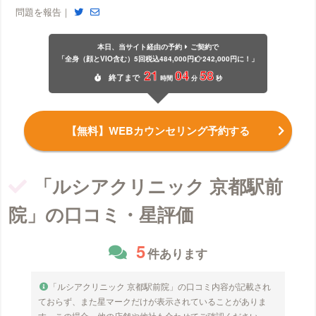
問題を報告｜
本日、当サイト経由の予約
ご契約で
「全身（顔とVIO含む）5回税込484,000円
242,000円に！」
21
04
58
終了
まで
時間
分
秒
【無料】WEBカウンセリング予約する
「ルシアクリニック 京都駅前
院」の口コミ・星評価
5
件あります
「ルシアクリニック 京都駅前院」の口コミ内容が記載され
ておらず、また星マークだけが表示されていることがありま
す。この場合、他の店舗や他社も合わせてご確認ください。