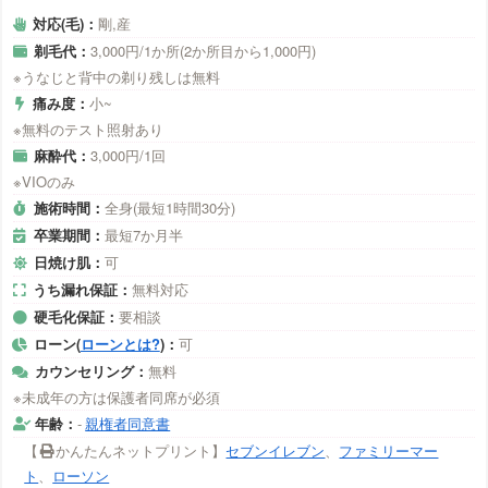
対応(毛)：
剛,産
剃毛代：
3,000円/1か所(2か所目から1,000円)
※うなじと背中の剃り残しは無料
痛み度：
小~
※無料のテスト照射あり
麻酔代：
3,000円/1回
※VIOのみ
施術時間：
全身(最短1時間30分)
卒業期間：
最短7か月半
日焼け肌：
可
うち漏れ保証：
無料対応
硬毛化保証：
要相談
ローン(
ローンとは?
)：
可
カウンセリング：
無料
※未成年の方は保護者同席が必須
年齢：
-
親権者同意書
【
かんたんネットプリント】
セブンイレブン
、
ファミリーマー
ト
、
ローソン