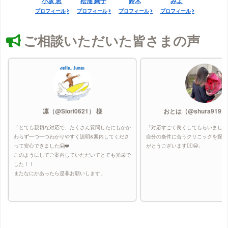
小坂 恵
松浦 絢子
鈴木
みよ
プロフィール
プロフィール
プロフィール
プロフィール
ご相談いただいた皆さまの声
凛（@Siori0621） 様
おとは（@shura9191
「とても親切な対応で、たくさん質問したにもかか
「対応すごく良くしてもらいました
わらず一つ一つわかりやすく説明&案内してくださ
自分の条件に合うクリニックを探し
って安心できました🤗❤️
がとうございます🙇‍♀️😭」
このようにしてご案内していただいてとても光栄で
した！！
またなにかあったら是非お願いします」