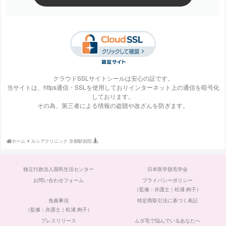
梅田ビューティーク
エステ・タイム
エステティックTBC
SBS TOKYO
リニック
クラウドSSLサイトシールは安心の証です。
当サイトは、https通信・SSLを使用しておりインターネット上の通信を暗号化
しております。
S-Labo（エスラ
エピレ
エミナルクリニック
エルクリニック
その為、第三者による情報の盗聴や改ざんを防ぎます。
ボ）
ホーム
ルシアクリニック 京都駅前院
エルセーヌ
大阪美容クリニック
大宮中央クリニック
表参道スキンクリニ
独立行政法人国民生活センター
日本医学脱毛学会
ック
お問い合わせフォーム
プライバシーポリシー
（監修：弁護士｜松浦 絢子）
免責事項
特定商取引法に基づく表記
（監修：弁護士｜松浦 絢子）
プレスリリース
ムダ毛で悩んでいるあなたへ
ガーデンクリニック
カルミア美肌クリニ
川崎中央クリニック
京都ビューティーク