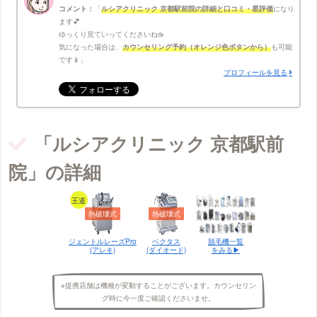
コメント：
ルシアクリニック 京都駅前院の詳細と口コミ・星評価
になり
ます💕
ゆっくり見ていってくださいね☕
気になった場合は、
カウンセリング予約（オレンジ色ボタンから）
も可能
です📱
プロフィールを見る
「ルシアクリニック 京都駅前
院」の詳細
王道
熱破壊式
熱破壊式
ジェントルレーズPro
ベクタス
脱毛機一覧
(アレキ)
(ダイオード)
をみる▶︎
※提携店舗は機種が変動することがございます。カウンセリン
グ時に今一度ご確認くださいませ。