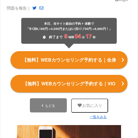
問題を報告｜
本日、当サイト経由の予約
体験で
「S1回6,180円→4,050円またはL1回17,730円→9,980円！」
9
04
16
終了
まで
時間
分
秒
【無料】WEBカウンセリング予約する
｜全身
【無料】WEBカウンセリング予約する
｜VIO
もどる
お気に入り
一覧をみる