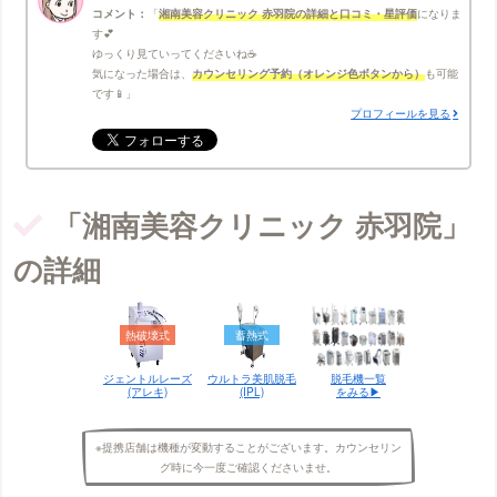
コメント：
湘南美容クリニック 赤羽院の詳細と口コミ・星評価
になりま
す💕
ゆっくり見ていってくださいね☕
気になった場合は、
カウンセリング予約（オレンジ色ボタンから）
も可能
です📱
プロフィールを見る
「湘南美容クリニック 赤羽院」
の詳細
熱破壊式
蓄熱式
ジェントルレーズ
ウルトラ美肌脱毛
脱毛機一覧
(アレキ)
(IPL)
をみる▶︎
※提携店舗は機種が変動することがございます。カウンセリン
グ時に今一度ご確認くださいませ。