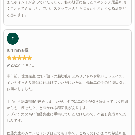
またポイントが余っていたらしく、私の肌質に合ったスキンケア用品を頂
くこともできました。立地、スタッフさんともにまた行きたくなる店舗だ
と思います。
ruri miya
2025年1月7日
半年前、佐藤先生に頬・顎下の脂肪吸引と糸リフトをお願いしフェイスラ
インをすっきり綺麗に仕上げていただけたため、先日二の腕の脂肪吸引も
お願いしました。
手術から約2週間が経過しましたが、すでに二の腕が引き締まっており周囲
からも「痩せた？」と聞かれる程変化があります。
デザイン力の高い佐藤先生に手術していただけたので、今後も完成まで楽
しみです。
佐藤先生のカウンセリングはとても丁寧で、こちらのわがままな希望を全