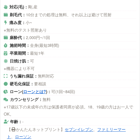
対応(毛)：
剛,産
剃毛代：
10分までの処理は無料、それ以上は避けて照射
痛み度：
小~
※無料のテスト照射あり
麻酔代：
2,000円~/1回
施術時間：
全身(最短3時間)
卒業期間：
最短1年
日焼け肌：
可
※機器により不可
うち漏れ保証：
無料対応
硬毛化保証：
要相談
ローン(
ローンとは?
)：
可(1回~84回)
カウンセリング：
無料
※17歳以下の未成年の方は保護者同席が必須。18、19歳の方はお一人で
OK。
年齢：
-
【
かんたんネットプリント】
セブンイレブン
、
ファミリーマー
ト
、
ローソン