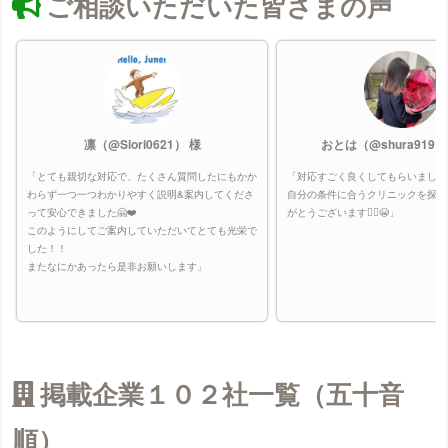
ご相談いただいた皆さまの声
凛（@Siori0621） 様
おとは（@shura9191
「とても親切な対応で、たくさん質問したにもかか
「対応すごく良くしてもらいました
わらず一つ一つわかりやすく説明&案内してくださ
自分の条件に合うクリニックを探し
って安心できました🤗❤️
がとうございます🙇‍♀️😭」
このようにしてご案内していただいてとても光栄で
した！！
またなにかあったら是非お願いします」
掲載企業１０２社一覧（五十音
順）