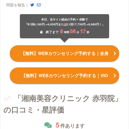
問題を報告｜
本日、当サイト経由の予約
体験で
「S1回6,180円→4,050円またはL1回17,730円→9,980円！」
9
04
16
終了
まで
時間
分
秒
【無料】WEBカウンセリング予約する
｜全身
【無料】WEBカウンセリング予約する
｜VIO
「湘南美容クリニック 赤羽院」
の口コミ・星評価
5
件あります