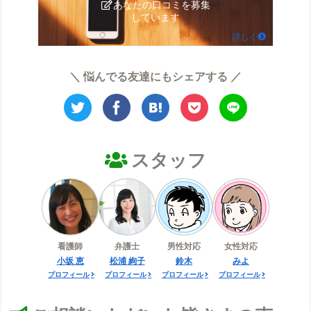
あなたの口コミを募集
しています
詳しく
＼ 悩んでる友達にもシェアする ／
スタッフ
看護師
弁護士
男性対応
女性対応
小坂 恵
松浦 絢子
鈴木
みよ
プロフィール
プロフィール
プロフィール
プロフィール