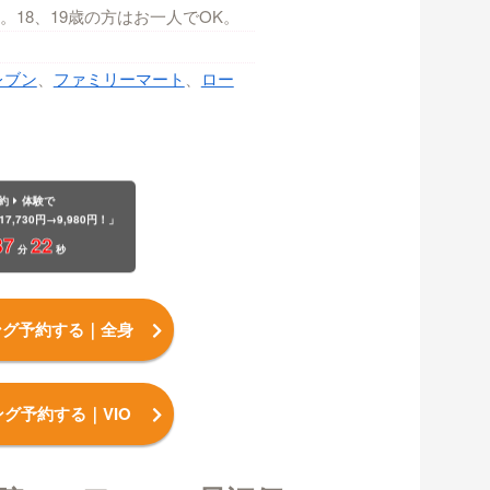
。18、19歳の方はお一人でOK。
レブン
、
ファミリーマート
、
ロー
約
体験で
17,730円→9,980円！」
37
21
分
秒
ング予約する
｜全身
ング予約する
｜VIO