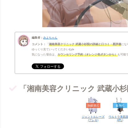
編集者：
みよちゃん
コメント：
湘南美容クリニック 武蔵小杉院の詳細と口コミ・星評価
にな
ゆっくり見ていってくださいね☕
気になった場合は、
カウンセリング予約（オレンジ色ボタンから）
も可能で
「湘南美容クリニック 武蔵小
熱破壊式
蓄熱式
ジェントルレーズ
ウルトラ美肌
(アレキ)
(IPL)