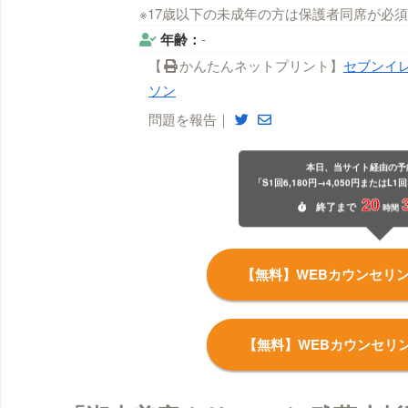
※17歳以下の未成年の方は保護者同席が必須
年齢：
-
【
かんたんネットプリント】
セブンイ
ソン
問題を報告｜
本日、当サイト経由の予
「S1回6,180円→4,050円またはL1回
20
終了
まで
時間
【無料】WEBカウンセリ
【無料】WEBカウンセリ