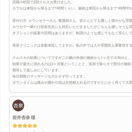
武蔵小杉院で2回クルスカ受けました。
カウセは来院から帰るまで1時間くらい、施術は来院から帰るまで1時間半
受付の方･カウンセラーさん･看護師さん、皆さんとても優しく穏やかな雰
カウセで一瞬だけ院長先生にも対応いただきましたがこちらも優しそうな
オプションの提案や説明はありますが、勧誘のような感じでもなく安心し
美容クリニックは多数来院してますが、私の中では人や雰囲気も重要視す
クルスカの効果についてですが二の腕の外側の施術から1ヶ月で-0.8cm
効果が最大に現れるのは3ヶ月後ということと、追加で振りそで部分の施術
期待して楽しみにしています。
毎日朝晩のマッサージも欠かさず行ってます。
ダウンタイムは痛みや腫れや痣は全然耐えれるのですがとにかく痒くて大
岩井杏奈