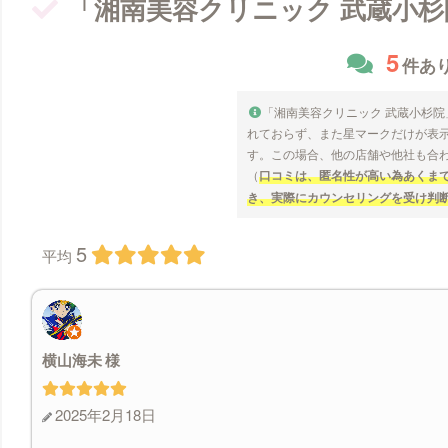
「湘南美容クリニック 武蔵小
5
件あ
「湘南美容クリニック 武蔵小杉
れておらず、また星マークだけが表
す。この場合、他の店舗や他社も合
（
口コミは、匿名性が高い為あくま
き、実際にカウンセリングを受け判
5
平均
横山海未
2025年2月18日