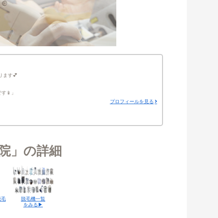
ります💕
す📱
プロフィールを見る
杉院」の詳細
脱毛
脱毛機一覧
をみる▶︎