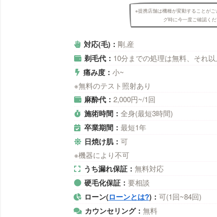
※提携店舗は機種が変動することがご
グ時に今一度ご確認くだ
対応(毛)：
剛,産
剃毛代：
10分までの処理は無料、それ
痛み度：
小~
※無料のテスト照射あり
麻酔代：
2,000円~/1回
施術時間：
全身(最短3時間)
卒業期間：
最短1年
日焼け肌：
可
※機器により不可
うち漏れ保証：
無料対応
硬毛化保証：
要相談
ローン(
ローンとは?
)：
可(1回~84回)
カウンセリング：
無料