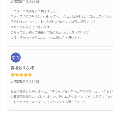
2025年3月23日
モニターで施術をして頂きました。
スタッフの方の対応はいつ行っても、どなたも気持ちよく対応してくださ
予約制なのもあって、待ち時間もさほどなく快適な通院でした。
本当にありがとうございます。
こちらで思い切って施術して頂き良かったと思っています。
今後も何かあった時にはこちらに伺おうと思います。
番場ありさ
2025年2月12日
お顔の脂肪とりをしました。1年くらい悩んでいたのでカウンセリングも丁
の藤井院長先生にお願いしました。腫れは多少ありましたが大満足してま
にお声かけが丁寧で安心してダウンタイム過ごせました。