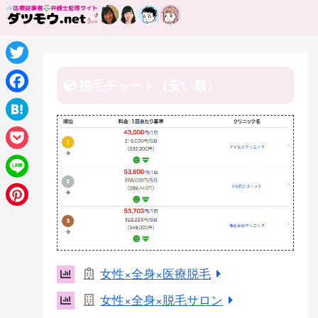
T
脱毛チャート（安い順）
w
F
i
a
H
t
c
a
P
t
e
t
o
e
L
b
e
c
r
i
o
P
n
k
n
o
i
a
e
e
k
n
女性×全身×医療脱毛
t
t
女性×全身×脱毛サロン
e