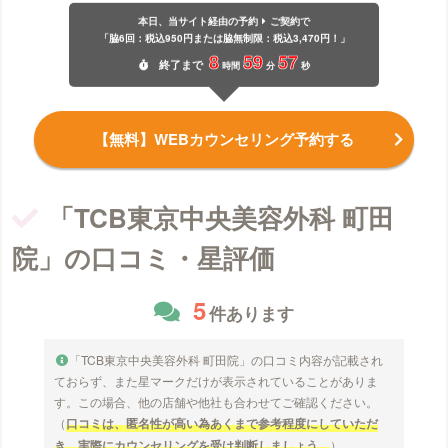
本日、当サイト経由の予約
ご契約で
「脇6回：税込950円または脇無制限：税込3,470円！」
8
59
57
終了
まで
時間
分
秒
【無料】WEBカウンセリング予約する
「TCB東京中央美容外科 町田
院」の口コミ・星評価
5
件あります
「TCB東京中央美容外科 町田院」の口コミ内容が記載され
ておらず、また星マークだけが表示されていることがありま
す。この場合、他の店舗や他社も合わせてご確認ください。
（
口コミは、匿名性が高い為あくまで参考程度にしていただ
き、実際にカウンセリングを受け判断しましょう。
）