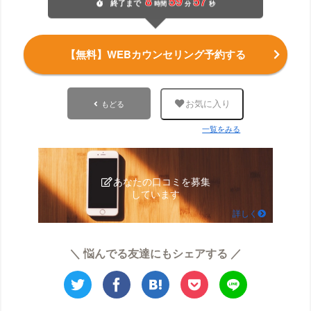
終了
まで
時間
分
秒
【無料】WEBカウンセリング予約する
もどる
お気に入り
一覧をみる
あなたの口コミを募集
しています
詳しく
＼ 悩んでる友達にもシェアする ／