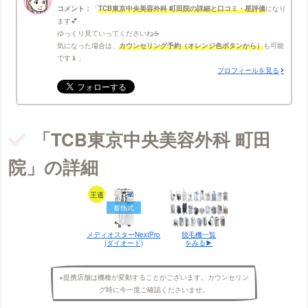
コメント：
TCB東京中央美容外科 町田院の詳細と口コミ・星評価
になり
ます💕
ゆっくり見ていってくださいね☕
気になった場合は、
カウンセリング予約（オレンジ色ボタンから）
も可能
です📱
プロフィールを見る
「TCB東京中央美容外科 町田
院」の詳細
王道
蓄熱式
メディオスターNextPro
脱毛機一覧
(ダイオード)
をみる▶︎
※提携店舗は機種が変動することがございます。カウンセリン
グ時に今一度ご確認くださいませ。