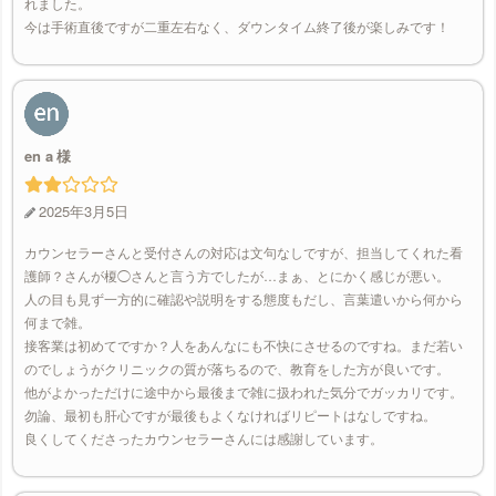
れました。
今は手術直後ですが二重左右なく、ダウンタイム終了後が楽しみです！
en a
2025年3月5日
カウンセラーさんと受付さんの対応は文句なしですが、担当してくれた看
護師？さんが榎◯さんと言う方でしたが…まぁ、とにかく感じが悪い。
人の目も見ず一方的に確認や説明をする態度もだし、言葉遣いから何から
何まで雑。
接客業は初めてですか？人をあんなにも不快にさせるのですね。まだ若い
のでしょうがクリニックの質が落ちるので、教育をした方が良いです。
他がよかっただけに途中から最後まで雑に扱われた気分でガッカリです。
勿論、最初も肝心ですが最後もよくなければリピートはなしですね。
良くしてくださったカウンセラーさんには感謝しています。