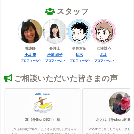
スタッフ
看護師
弁護士
男性対応
女性対応
小坂 恵
松浦 絢子
鈴木
みよ
プロフィール
プロフィール
プロフィール
プロフィール
ご相談いただいた皆さまの声
凛（@Siori0621） 様
おとは（@shura9191
「とても親切な対応で、たくさん質問したにもかか
「対応すごく良くしてもらいました