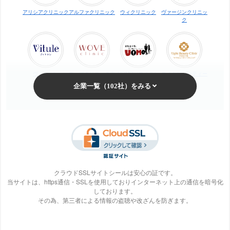
アリシアクリニック
アルファクリニック
ウィクリニック
ヴァージンクリニッ
ク
ヴィトゥレ
ウォブクリニック中
UOMO（ウオモ）
エイトビューティー
目黒
クリニック
梅田ビューティーク
エステ・タイム
エステティックTBC
SBS TOKYO
リニック
クラウドSSLサイトシールは安心の証です。
当サイトは、https通信・SSLを使用しておりインターネット上の通信を暗号化
しております。
S-Labo（エスラ
エピレ
エミナルクリニック
エルクリニック
その為、第三者による情報の盗聴や改ざんを防ぎます。
ボ）