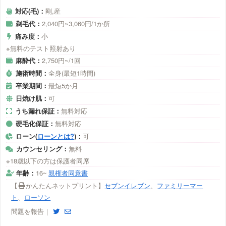
対応(毛)：
剛,産
剃毛代：
2,040円~3,060円/1か所
痛み度：
小
※無料のテスト照射あり
麻酔代：
2,750円~/1回
施術時間：
全身(最短1時間)
卒業期間：
最短5か月
日焼け肌：
可
うち漏れ保証：
無料対応
硬毛化保証：
無料対応
ローン(
ローンとは?
)：
可
カウンセリング：
無料
※18歳以下の方は保護者同席
年齢：
16~
親権者同意書
【
かんたんネットプリント】
セブンイレブン
、
ファミリーマー
ト
、
ローソン
問題を報告｜